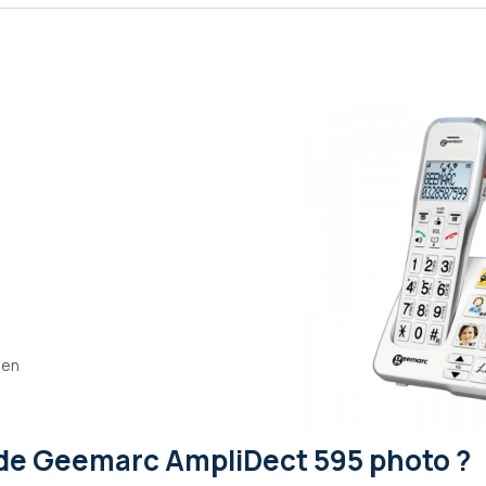
pen
de Geemarc AmpliDect 595 photo ?