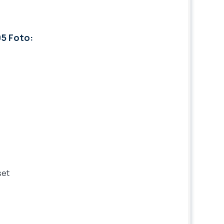
95 Foto:
set