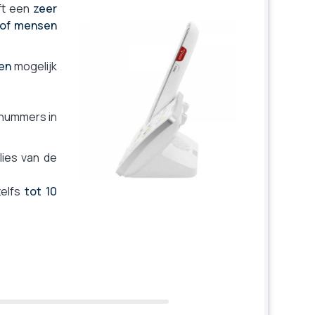
ft een
zeer
 of mensen
en
mogelijk
 nummers in
rlies van de
zelfs
tot 10