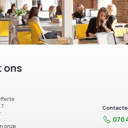
 ons
fferte
 7
Contactee
.
070 4
an onze