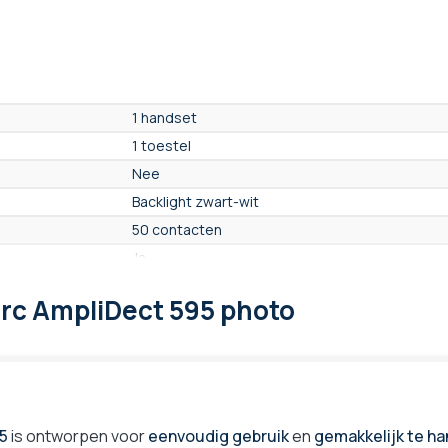
1 handset
1 toestel
Nee
Backlight zwart-wit
50 contacten
Ja
N.B
rc AmpliDect 595 photo
Ja
Nee
Nee
Ja
Laatste 10 gekozen nummers
5
is ontworpen voor
eenvoudig gebruik
en
gemakkelijk te h