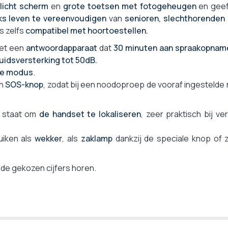
Ja
licht scherm
en
grote toetsen met fotogeheugen
en gee
Nee
ks leven te vereenvoudigen
van
senioren, slechthorenden
is zelfs
compatibel met hoortoestellen.
Nee
Nee
met een
antwoordapparaat
dat
30 minuten aan spraakopnam
uidsversterking tot 50dB.
Max. 50 m binnen en max. 300 m buiten
ee modus
.
10 uur
en
SOS-knop
, zodat bij een noodoproep de vooraf ingestelde
Analoge lijn (FT, ADSL-box)
2 x AAA NiMh 800mAh
n staat om
de handset te lokaliseren
, zeer praktisch bij ve
175 g
14 x 12 x 10,5 cm
iken als
wekker
, als
zaklamp
dankzij de speciale knop of 
DECT
Neen
de gekozen cijfers horen.
2 jaar