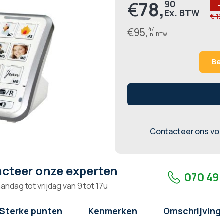
€
78,
90
Prijs
€ 
€
95,
47
Be
Contacteer ons voo
cteer onze experten
070 49
andag tot vrijdag van 9 tot 17u
Sterke punten
Kenmerken
Omschrijvin