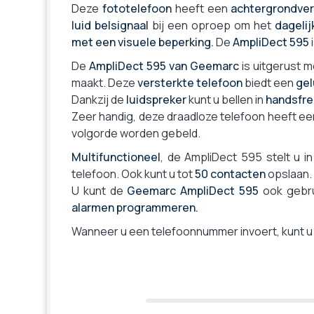
Weergave van het nummer en de naam.
Deze
fototelefoon
heeft een
achtergrondver
Bluetooth
luid belsignaal
bij een oproep om het
dagelij
met een visuele beperking.
De
AmpliDect 595
Hoofdtelefooningang
Bescherming individuele werknemer (BIW)
De
AmpliDect 595 van Geemarc
is uitgerust 
maakt. Deze
versterkte telefoon
biedt een
gel
Bereik
Dankzij de
luidspreker
kunt u bellen in
handsfr
Batterijduur in gesprek
Zeer handig, deze draadloze telefoon heeft e
Te verbinden op
volgorde worden gebeld.
Batterijen
Multifunctioneel
, de AmpliDect 595 stelt u i
Gewicht (telefoon)
telefoon. Ook kunt u tot
50 contacten
opslaan.
Basisafmetingen
U kunt de
Geemarc AmpliDect 595
ook gebru
Technologie
alarmen programmeren.
Verenigbaar Microsoft Teams SIP gateway
Wanneer u een telefoonnummer invoert, kunt u 
Fabrieksgarantie