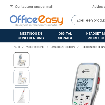
Contacteer ons per mail
Advies 
MEETINGS EN
DIGITAL
HEADSET M
CONFERENCING
SIGNAGE
MICROFO
Thuis
vaste telefonie
Draadloze telefoon
Telefoon met 1 Han
Ga
naar
het
einde
van
de
afbeeldingen-
gallerij