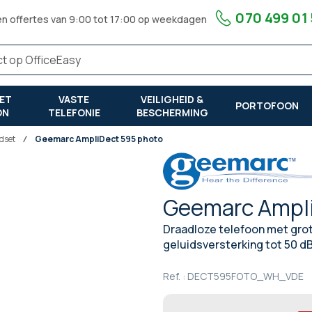
070 499 01
en offertes van 9:00 tot 17:00 op weekdagen
ET
VASTE
VEILIGHEID &
PORTOFOON
ON
TELEFONIE
BESCHERMING
dset
Geemarc AmpliDect 595 photo
Geemarc Ampl
Draadloze telefoon met grot
geluidsversterking tot 50 dB
Ref. :
DECT595FOTO_WH_VDE