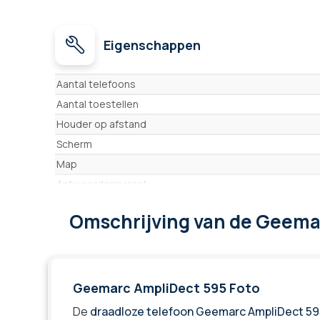
Eigenschappen
Eigenschappen
Aantal telefoons
Aantal toestellen
Houder op afstand
Scherm
Map
Antwoordapparaat
Op afstand te beluisteren antwoordapparaat
Omschrijving
van de Geema
Handsfree
Trilfunctie
Conferentie met 3 personen (1 extern en 2 intern)
Oproepenlijst
Geemarc AmpliDect 595 Foto
Terugbellen-lijst (BIS)
De
draadloze telefoon Geemarc AmpliDect 59