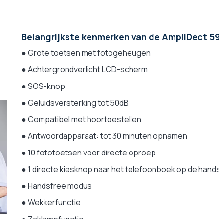
Belangrijkste kenmerken van de AmpliDect 5
●
Grote toetsen met fotogeheugen
●
Achtergrondverlicht LCD-scherm
●
SOS-knop
●
Geluidsversterking tot 50dB
●
Compatibel met hoortoestellen
●
Antwoordapparaat: tot 30 minuten opnamen
●
10 fototoetsen voor directe oproep
●
1 directe kiesknop naar het telefoonboek op de hand
●
Handsfree modus
●
Wekkerfunctie
●
Zaklampfunctie