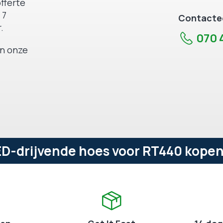
fferte
 7
Contactee
.
070 4
an onze
-drijvende hoes voor RT440 kopen 