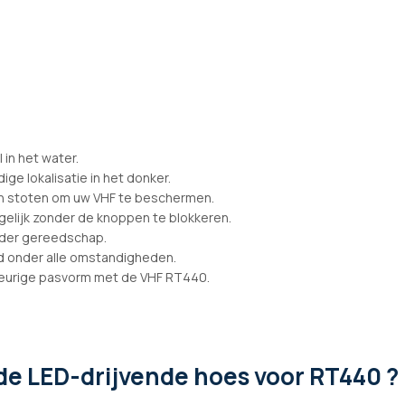
 in het water.
ge lokalisatie in het donker.
n stoten om uw VHF te beschermen.
elijk zonder de knoppen te blokkeren.
nder gereedschap.
id onder alle omstandigheden.
keurige pasvorm met de VHF RT440.
de LED-drijvende hoes voor RT440 ?