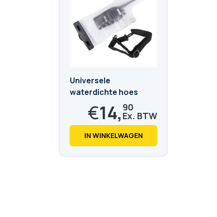
Universele
waterdichte hoes
voor walkie-talkie
€
14,
90
€
18,
03
IN WINKELWAGEN