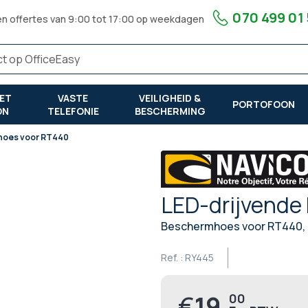
070 499 01
en offertes van 9:00 tot 17:00 op weekdagen
ET
VASTE
VEILIGHEID &
PORTOFOON
ON
TELEFONIE
BESCHERMING
 hoes voor RT440
LED-drijvende
Beschermhoes voor RT440, d
Ref. :
RY445
€
19,
00