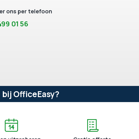
r ons per telefoon
99 01 56
bij OfficeEasy?