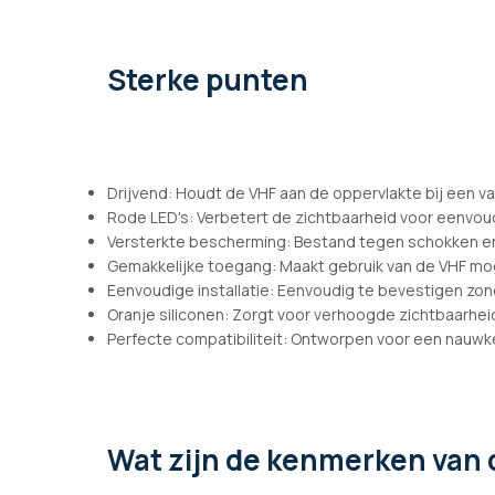
afbeeldingen-
gallerij
Sterke punten
Drijvend: Houdt de VHF aan de oppervlakte bij een val
Rode LED's: Verbetert de zichtbaarheid voor eenvoudi
Versterkte bescherming: Bestand tegen schokken e
Gemakkelijke toegang: Maakt gebruik van de VHF mog
Eenvoudige installatie: Eenvoudig te bevestigen zo
Oranje siliconen: Zorgt voor verhoogde zichtbaarhe
Perfecte compatibiliteit: Ontworpen voor een nauw
Wat zijn de kenmerken
van 