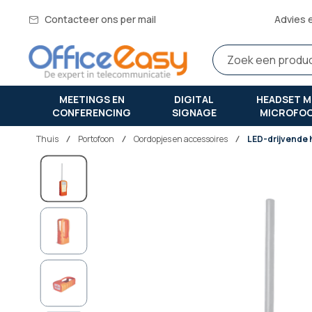
Contacteer ons per mail
Advies 
MEETINGS EN
DIGITAL
HEADSET M
CONFERENCING
SIGNAGE
MICROFO
Thuis
portofoon
Oordopjes en accessoires
LED-drijvende
Ga
naar
het
einde
van
de
afbeeldingen-
gallerij