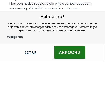
Kies een native resolutie die bij uw content past om
vervorming of kwaliteitsverlies te voorkomen.
Het is aan u !
We gebruiken cookies om u diensten en aanbiedingen aan te bieden die zijn
afgestemd op uw interessegebieden, om u een betere gebruikerservaring te
garanderen en om bezoekstatistieken samen te stellen.
Weigeren
8. Kan mijn projector
AKKOORD
SET UP
verbinding maken met
draadloos?
Ja, veel moderne projectoren beschikken over
connectiviteitsopties via:
•
Wi-Fi:
Voor presentaties vanaf computers of
smartphones.
• Dongels HDMI draadloos:
Maakt draadloos