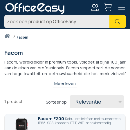
Account
Zoe
Thuis
facom
Facom
Facom, wereldleider in premium tools, voldoet al bijna 100 jaar
aan de eisen van professionals. Facom respecteert de normen
van hoge kwaliteit en betrouwbaarheid die het merk zichzelf
heeft opgelegd sinds zijn oprichting, en facom mobiele
Meer lezen
telefoons en smartphones zijn zowel resistent, esthetisch als
efficiënt. Ze zijn speciaal bedoeld voor professionals en
buitengebruikers, ze zijn waterdicht, schokbestendig en
1
product
Sorteer op
bieden recordautonomie.
Facom F200
Robuuste telefoon met touchscreen,
IP68, SOS-knoppen, PTT, WiFi, schokbestendig