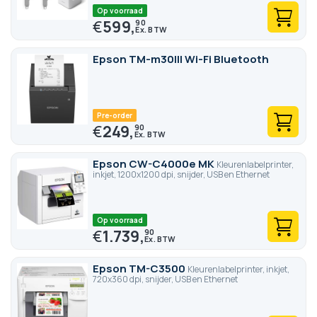
Op voorraad
€
599,
90
Epson TM-m30III Wi-Fi Bluetooth
Pre-order
€
249,
90
Epson CW-C4000e MK
Kleurenlabelprinter,
inkjet, 1200x1200 dpi, snijder, USB en Ethernet
Op voorraad
€
1.739,
90
Epson TM-C3500
Kleurenlabelprinter, inkjet,
720x360 dpi, snijder, USB en Ethernet