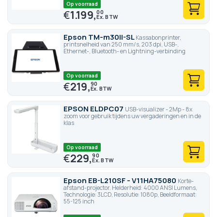
Op voorraad
€
1.199,
00
Epson TM-m30II-SL
Kassabonprinter,
printsnelheid van 250 mm/s, 203 dpi, USB-,
Ethernet-, Bluetooth- en Lightning-verbinding
Op voorraad
€
219,
90
EPSON ELDPC07
USB-visualizer - 2Mp - 8x
zoom voor gebruik tijdens uw vergaderingen en in de
klas
Op voorraad
€
229,
90
Epson EB-L210SF - V11HA75080
Korte-
afstand-projector. Helderheid: 4000 ANSI Lumens,
Technologie: 3LCD, Resolutie: 1080p, Beeldformaat:
55-125 inch