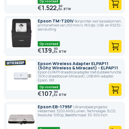
Op voorraad
€
1.522,
90
Epson TM-T20IV
Bonprinter voor kassabonnen,
printsnelheid van 250 mm/s, 180 dpi, USB- en RS232-
aansluiting
Op voorraad
€
139,
90
Epson Wireless Adapter ELPAP11
(5Ghz Wireless & Miracast) - ELPAP11
Epson ELPAP11 draadloze adapter met dubbele functie
(5Ghz draadloos en Miracast), USB Wifi-adapter,
Epson, Wit
Op voorraad
€
107,
90
Epson EB-1795F
Ultramobiele projector.
Helderheid: 3200 ANSI Lumen, Technologie: 3LCD,
Resolutie: 1080p, Beeldformaat: 30-300 inch