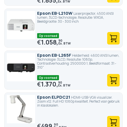
€
1.855,
Epson EB-L210W
Laserprojector, 4500 ANSI
lumen, 3LCD-technologie, Resolutie: WXGA,
Beeldgrootte: 30 - 300 inch
Op voorraad
€
1.058,
90
Epson EB-L265F
Helderheid: 4600 ANSI lumen,
Technologie: 3LCD, Resolutie: 1080p,
Contrastverhouding: 2500000:1, Beeldformaat: 31 -
310"
Op voorraad
€
1.370,
90
Epson ELPDC21
HDMI-USB-VGA visualizer.
Zoom x12. Full HD 1080p kwaliteit. Perfect voor gebruik
in klaslokalen.
€
499,
90