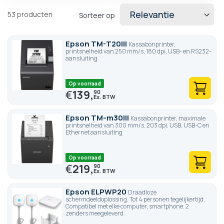
53
producten
Sorteer op
Epson TM-T20III
Kassabonprinter,
printsnelheid van 250 mm/s, 180 dpi, USB- en RS232-
aansluiting
Op voorraad
€
139,
90
Epson TM-m30III
Kassabonprinter, maximale
printsnelheid van 300 mm/s, 203 dpi, USB, USB-C en
Ethernet aansluiting
Op voorraad
€
219,
90
Epson ELPWP20
Draadloze
schermdeeldoplossing. Tot 4 personen tegelijkertijd.
Compatibel met elke computer, smartphone. 2
zenders meegeleverd.