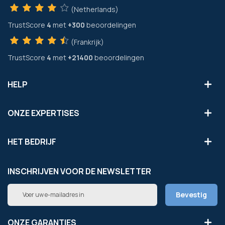
(Netherlands)
TrustScore
4
met
+300
beoordelingen
(Frankrijk)
TrustScore
4
met
+21400
beoordelingen
HELP
ONZE EXPERTISES
HET BEDRIJF
INSCHRIJVEN VOOR DE NEWSLETTER
Abonneer
Bevestig
u
op
onze
ONZE GARANTIES