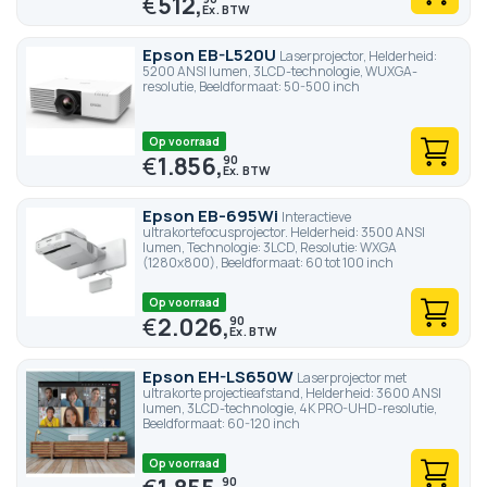
€
512,
Epson EB-L520U
Laserprojector, Helderheid:
5200 ANSI lumen, 3LCD-technologie, WUXGA-
resolutie, Beeldformaat: 50-500 inch
Op voorraad
€
1.856,
90
Epson EB-695Wi
Interactieve
ultrakortefocusprojector. Helderheid: 3500 ANSI
lumen, Technologie: 3LCD, Resolutie: WXGA
(1280x800), Beeldformaat: 60 tot 100 inch
Op voorraad
€
2.026,
90
Epson EH-LS650W
Laserprojector met
ultrakorte projectieafstand, Helderheid: 3600 ANSI
lumen, 3LCD-technologie, 4K PRO-UHD-resolutie,
Beeldformaat: 60-120 inch
Op voorraad
90