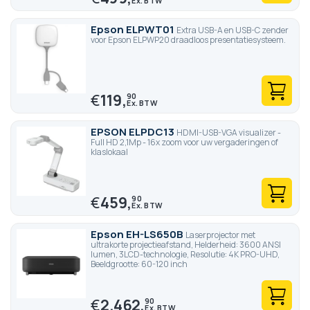
Epson ELPWT01
Extra USB-A en USB-C zender
voor Epson ELPWP20 draadloos presentatiesysteem.
€
119,
90
EPSON ELPDC13
HDMI-USB-VGA visualizer -
Full HD 2,1Mp - 16x zoom voor uw vergaderingen of
klaslokaal
€
459,
90
Epson EH-LS650B
Laserprojector met
ultrakorte projectieafstand, Helderheid: 3600 ANSI
lumen, 3LCD-technologie, Resolutie: 4K PRO-UHD,
Beeldgrootte: 60-120 inch
€
2.462,
90