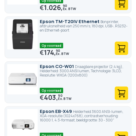
Op voorraad
€
1.026,
90
Epson TM-T20IV Ethernet
Bonprinter,
afdruksnelheid van 250 mm/s, 180 dpi, USB-, RS232-
en Ethernet-poort
Op voorraad
€
174,
90
Epson CO-W01
Draagbare projector (2,4 kg),
Helderheid: 3000 ANSI lumen, Technologie: 3LCD,
Resolutie: WXGA (1200x800)
Op voorraad
€
403,
90
Epson EB-X49
Helderheid 3600 ANSI-lumen,
XGA-resolutie (1024x768), contrastverhouding:
16000:1, 4:3-formaat, beeldgrootte: 30 - 300"
Op voorraad