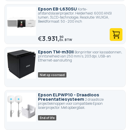
Epson EB-L630SU
Korte-
afstandslaserprojector. Helderheid: 6000 ANSI
lumen, 3LCD-technologie, Resolutie: WUXGA,
Beeldformaat: 50 - 200 inch
€
3.931,
90
Epson TM-m30II
Bonprinter voor kassabonnen,
printsnelheid van 250 mm/s, 203 dpi, USB- en
Ethernet-aansluiting
Niet op voorraad
Epson ELPWP10 - Draadloos
Presentatiesysteem
2 draadloze
projectieknoppen voor compatibele Epson
laserprojector. Met opbergbak.
End of life