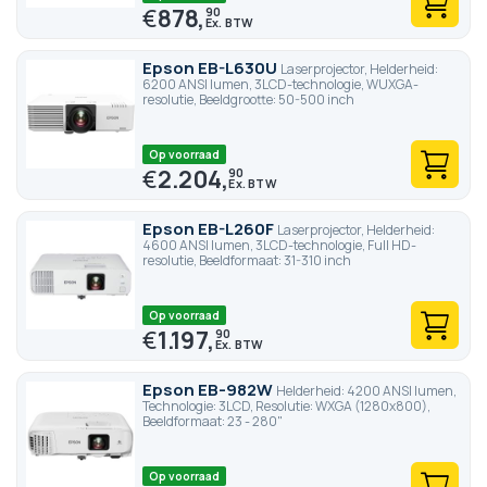
€
878,
90
Epson EB-L630U
Laserprojector, Helderheid:
6200 ANSI lumen, 3LCD-technologie, WUXGA-
resolutie, Beeldgrootte: 50-500 inch
Op voorraad
€
2.204,
90
Epson EB-L260F
Laserprojector, Helderheid:
4600 ANSI lumen, 3LCD-technologie, Full HD-
resolutie, Beeldformaat: 31-310 inch
Op voorraad
€
1.197,
90
Epson EB-982W
Helderheid: 4200 ANSI lumen,
Technologie: 3LCD, Resolutie: WXGA (1280x800),
Beeldformaat: 23 - 280"
Op voorraad