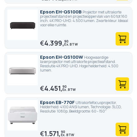
Epson EH-QS100B
Projector met ultrakorte
projectieafstand en projectieoppervlak van 60 tot 160
inch. 4K PRO-UHD. 4.500 lumen. Zwarte kleur. Ideaal
voor elke ruimte.
€
4.399,
90
Epson EH-QS100W
Hoogwaardige
laserprojector met ultrakorte projectieafstand.
Resolutie 4K PRO-UHD. Hoge helderheid: 4.500
lumen.
€
4.451,
90
Epson EB-770F
Ultrakortefocusprojector,
Helderheid: 4100 ANSI lumen, Technologie: 3LCD,
Resolutie: 1080p, Beeldgrootte: 60 - 150"
€
1.571,
90