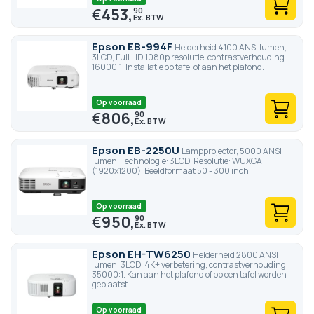
€
453,
90
Epson EB-994F
Helderheid 4100 ANSI lumen,
3LCD, Full HD 1080p resolutie, contrastverhouding
16000:1. Installatie op tafel of aan het plafond.
Op voorraad
€
806,
90
Epson EB-2250U
Lampprojector, 5000 ANSI
lumen, Technologie: 3LCD, Resolutie: WUXGA
(1920x1200), Beeldformaat 50 - 300 inch
Op voorraad
€
950,
90
Epson EH-TW6250
Helderheid 2800 ANSI
lumen, 3LCD, 4K+ verbetering, contrastverhouding
35000:1. Kan aan het plafond of op een tafel worden
geplaatst.
Op voorraad