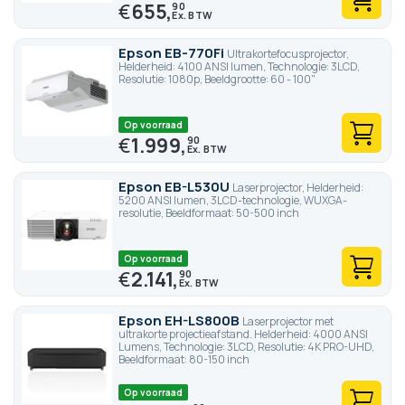
€
655,
90
Epson EB-770Fi
Ultrakortefocusprojector,
Helderheid: 4100 ANSI lumen, Technologie: 3LCD,
Resolutie: 1080p, Beeldgrootte: 60 - 100"
Op voorraad
€
1.999,
90
Epson EB-L530U
Laserprojector, Helderheid:
5200 ANSI lumen, 3LCD-technologie, WUXGA-
resolutie, Beeldformaat: 50-500 inch
Op voorraad
€
2.141,
90
Epson EH-LS800B
Laserprojector met
ultrakorte projectieafstand. Helderheid: 4000 ANSI
Lumens, Technologie: 3LCD, Resolutie: 4K PRO-UHD,
Beeldformaat: 80-150 inch
Op voorraad