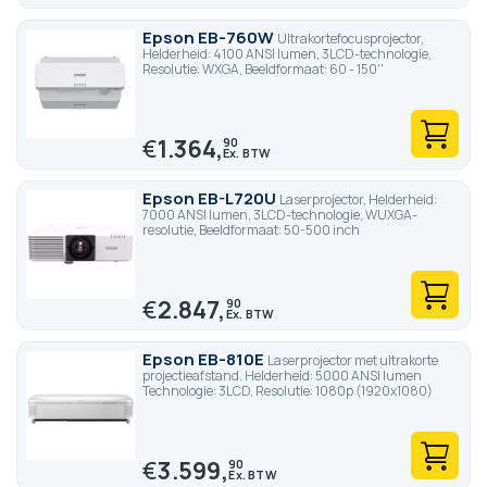
Epson EB-760W
Ultrakortefocusprojector,
Helderheid: 4100 ANSI lumen, 3LCD-technologie,
Resolutie: WXGA, Beeldformaat: 60 - 150''
€
1.364,
90
Epson EB-L720U
Laserprojector, Helderheid:
7000 ANSI lumen, 3LCD-technologie, WUXGA-
resolutie, Beeldformaat: 50-500 inch
€
2.847,
90
Epson EB-810E
Laserprojector met ultrakorte
projectieafstand. Helderheid: 5000 ANSI lumen
Technologie: 3LCD, Resolutie: 1080p (1920x1080)
€
3.599,
90