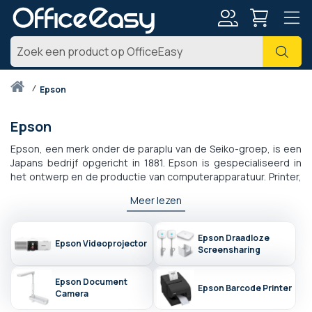
Account
Zoe
Thuis
epson
Epson
Epson, een merk onder de paraplu van de Seiko-groep, is een
Japans bedrijf opgericht in 1881. Epson is gespecialiseerd in
het ontwerp en de productie van computerapparatuur. Printer,
document camera of videoprojector, Epson biedt een breed
Meer lezen
scala aan producten voor alle professionals die op zoek zijn
naar betrouwbaarheid en prestaties. Het merk wordt erkend in
verschillende activiteitensectoren, zoals de industrie, het
Epson Draadloze
Epson Videoprojector
onderwijs of het bedrijfsleven, en heeft een mondiale invloed.
Screensharing
Dankzij zijn innovatie is het marktleider geworden in
verschillende categorieën. Onder al zijn successen kunnen we
Epson Document
bijvoorbeeld zijn rol als 's werelds grootste fabrikant van
Epson Barcode Printer
Camera
projectoren noemen.