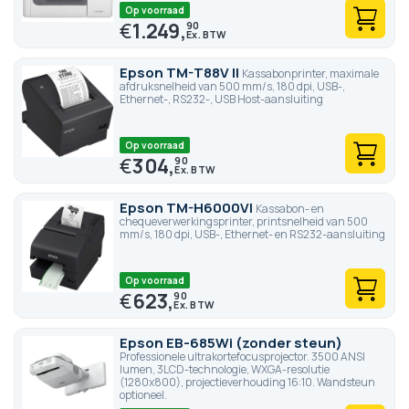
Op voorraad
€
1.249,
90
Epson TM-T88V II
Kassabonprinter, maximale
afdruksnelheid van 500 mm/s, 180 dpi, USB-,
Ethernet-, RS232-, USB Host-aansluiting
Op voorraad
€
304,
90
Epson TM-H6000VI
Kassabon- en
chequeverwerkingsprinter, printsnelheid van 500
mm/s, 180 dpi, USB-, Ethernet- en RS232-aansluiting
Op voorraad
€
623,
90
Epson EB-685Wi (zonder steun)
Professionele ultrakortefocusprojector. 3500 ANSI
lumen, 3LCD-technologie, WXGA-resolutie
(1280x800), projectieverhouding 16:10. Wandsteun
optioneel.