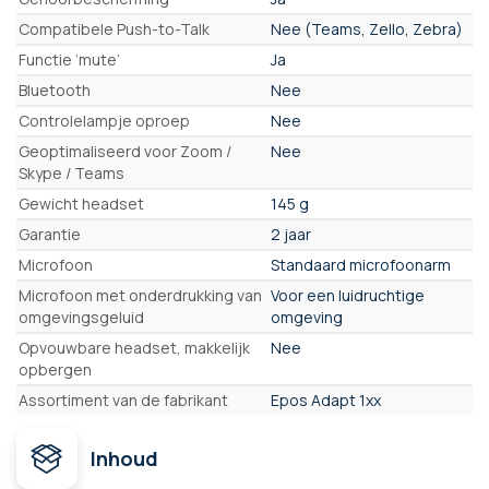
Compatibele Push-to-Talk
Nee (Teams, Zello, Zebra)
Functie ‘mute’
Ja
Bluetooth
Nee
Controlelampje oproep
Nee
Geoptimaliseerd voor Zoom /
Nee
Skype / Teams
Gewicht headset
145 g
Garantie
2 jaar
Microfoon
Standaard microfoonarm
Microfoon met onderdrukking van
Voor een luidruchtige
omgevingsgeluid
omgeving
Opvouwbare headset, makkelijk
Nee
opbergen
Assortiment van de fabrikant
Epos Adapt 1xx
Inhoud