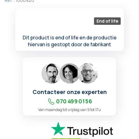
Ref. :
1000920
begin
van
de
End of life
afbeeldingen-
gallerij
Dit product is end of life en de productie
hiervan is gestopt door de fabrikant
Contacteer onze experten
070 499 01 56
Van maandag tot vrijdag van 9 tot 17u