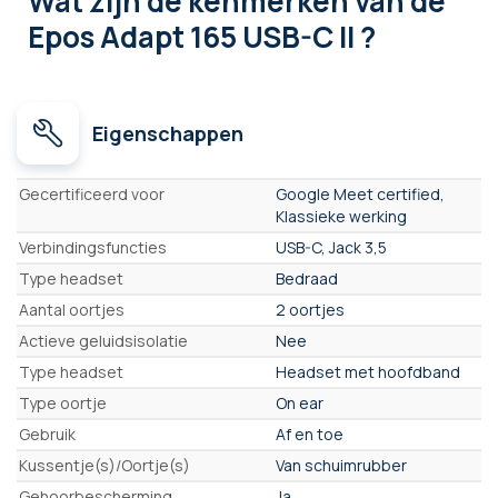
Wat zijn de kenmerken
van de
Epos Adapt 165 USB-C II ?
Eigenschappen
Eigenschappen
Gecertificeerd voor
Google Meet certified,
Klassieke werking
Verbindingsfuncties
USB-C, Jack 3,5
Type headset
Bedraad
Aantal oortjes
2 oortjes
Actieve geluidsisolatie
Nee
Type headset
Headset met hoofdband
Type oortje
On ear
Gebruik
Af en toe
Kussentje(s)/Oortje(s)
Van schuimrubber
Gehoorbescherming
Ja