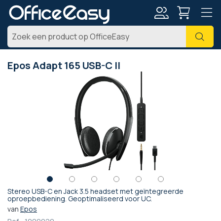
Account
Zoe
Epos Adapt 165 USB-C II
Ga
naar
het
einde
van
de
afbeeldingen-
gallerij
Stereo USB-C en Jack 3.5 headset met geïntegreerde
Ga
oproepbediening. Geoptimaliseerd voor UC.
naar
van
Epos
het