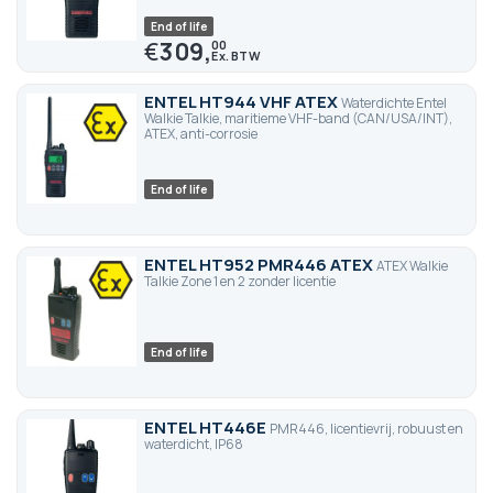
End of life
€
309,
00
ENTEL HT944 VHF ATEX
Waterdichte Entel
Walkie Talkie, maritieme VHF-band (CAN/USA/INT),
ATEX, anti-corrosie
End of life
ENTEL HT952 PMR446 ATEX
ATEX Walkie
Talkie Zone 1 en 2 zonder licentie
End of life
ENTEL HT446E
PMR446, licentievrij, robuust en
waterdicht, IP68