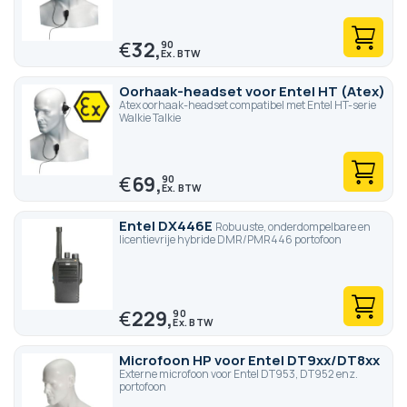
€
32,
90
Oorhaak-headset voor Entel HT (Atex)
Atex oorhaak-headset compatibel met Entel HT-serie
Walkie Talkie
€
69,
90
Entel DX446E
Robuuste, onderdompelbare en
licentievrije hybride DMR/PMR446 portofoon
€
229,
90
Microfoon HP voor Entel DT9xx/DT8xx
Externe microfoon voor Entel DT953, DT952 enz.
portofoon