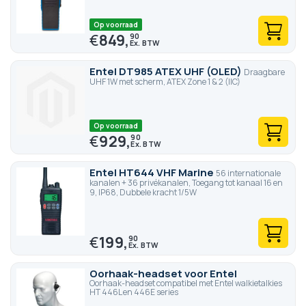
Op voorraad
€
849,
90
Entel DT985 ATEX UHF (OLED)
Draagbare
UHF 1W met scherm, ATEX Zone 1 & 2 (IIC)
Op voorraad
€
929,
90
Entel HT644 VHF Marine
56 internationale
kanalen + 36 privékanalen, Toegang tot kanaal 16 en
9, IP68, Dubbele kracht 1/5W
€
199,
90
Oorhaak-headset voor Entel
Oorhaak-headset compatibel met Entel walkietalkies
HT 446L en 446E series