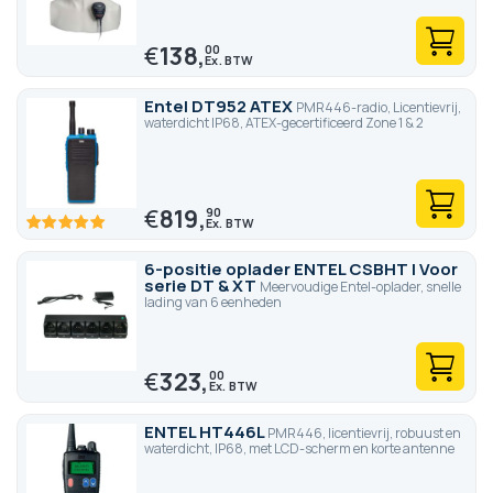
€
138,
00
Entel DT952 ATEX
PMR446-radio, Licentievrij,
waterdicht IP68, ATEX-gecertificeerd Zone 1 & 2
€
819,
90
100
100
% of
6-positie oplader ENTEL CSBHT | Voor
serie DT & XT
Meervoudige Entel-oplader, snelle
lading van 6 eenheden
€
323,
00
ENTEL HT446L
PMR446, licentievrij, robuust en
waterdicht, IP68, met LCD-scherm en korte antenne