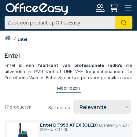
Account
Zoe
Thuis
entel
Entel
Entel is een
fabrikant van professionele radio's
die
uitzenden in PMR 446 of UHF VHF frequentiebanden. De
Portofoons Walkies Entel zijn ontworpen voor gebruik in ruwe
en gevaarlijke omgevingen zoals ATEX-zones.
Waterdicht en
Meer lezen
groot bereik
, een Entel radiozendontvanger zorgt voor
heldere communicatie en een hoog gebruiksgemak dankzij
hun gebruiksvriendelijke en leesbare vervolgkeuzemenu. Alle
17
producten
Sorteer op
Entel producten verdeeld door OfficeEasy genieten van een
nationale garantie
en worden
binnen 48 uur geleverd
.
Entel DT953 ATEX (OLED)
Licentievrij, ATEX II
2G Ex ib IIC T4 Gb