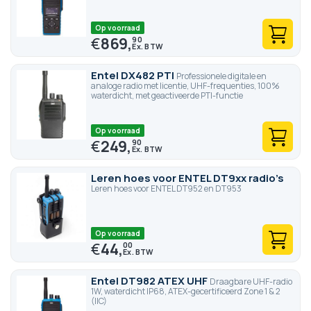
Op voorraad
€
869,
90
Entel DX482 PTI
Professionele digitale en
analoge radio met licentie, UHF-frequenties, 100%
waterdicht, met geactiveerde PTI-functie
Op voorraad
€
249,
90
Leren hoes voor ENTEL DT9xx radio's
Leren hoes voor ENTEL DT952 en DT953
Op voorraad
€
44,
00
Entel DT982 ATEX UHF
Draagbare UHF-radio
1W, waterdicht IP68, ATEX-gecertificeerd Zone 1 & 2
(IIC)