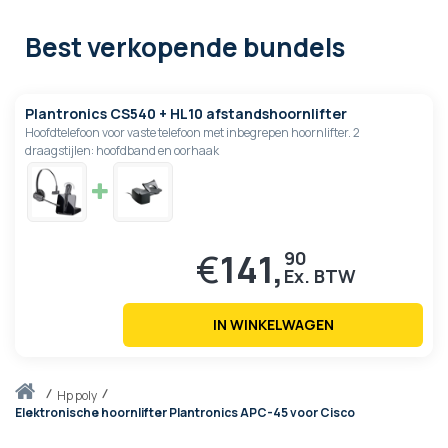
Best verkopende bundels
Plantronics CS540 + HL10 afstandshoornlifter
Hoofdtelefoon voor vaste telefoon met inbegrepen hoornlifter. 2
draagstijlen: hoofdband en oorhaak
€
141,
90
IN WINKELWAGEN
Thuis
hp poly
Elektronische hoornlifter Plantronics APC-45 voor Cisco