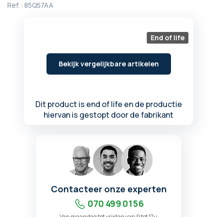
Ref. :
85Q57AA
het
begin
van
de
End of life
afbeeldingen-
gallerij
Bekijk vergelijkbare artikelen
Dit product is end of life en de productie
hiervan is gestopt door de fabrikant
Contacteer onze experten
070 499 01 56
Van maandag tot vrijdag van 9 tot 17u