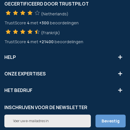
GECERTIFICEERD DOOR TRUSTPILOT
(Netherlands)
TrustScore
4
met
+300
beoordelingen
(Frankrijk)
TrustScore
4
met
+21400
beoordelingen
HELP
ONZE EXPERTISES
HET BEDRIJF
INSCHRIJVEN VOOR DE NEWSLETTER
Abonneer
Bevestig
u
op