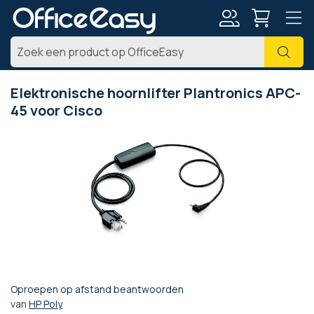
Account
Zoe
Elektronische hoornlifter Plantronics APC-
45 voor Cisco
Ga
naar
het
einde
van
de
afbeeldingen-
gallerij
Oproepen op afstand beantwoorden
Ga
van
HP Poly
naar