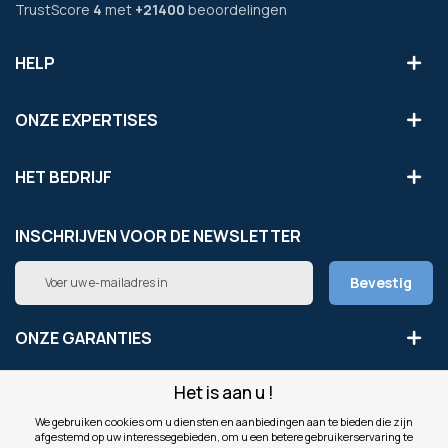
TrustScore
4
met
+21400
beoordelingen
HELP
ONZE EXPERTISES
HET BEDRIJF
INSCHRIJVEN VOOR DE NEWSLETTER
Abonneer
Bevestig
u
op
onze
ONZE GARANTIES
nieuwsbrief
Het is aan u !
LEGAAL
We gebruiken cookies om u diensten en aanbiedingen aan te bieden die zijn
afgestemd op uw interessegebieden, om u een betere gebruikerservaring te