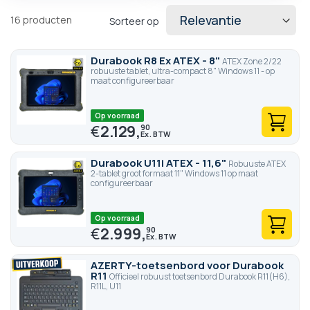
16
producten
Sorteer op
Durabook R8 Ex ATEX - 8"
ATEX Zone 2/22
robuuste tablet, ultra-compact 8" Windows 11 - op
maat configureerbaar
Op voorraad
€
2.129,
90
Durabook U11i ATEX - 11,6"
Robuuste ATEX
2-tablet groot formaat 11" Windows 11 op maat
configureerbaar
Op voorraad
€
2.999,
90
AZERTY-toetsenbord voor Durabook
R11
Officieel robuust toetsenbord Durabook R11(H6),
R11L, U11