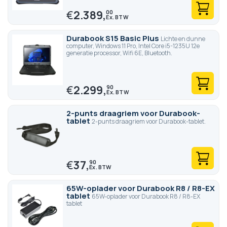
€
2.389,
00
Durabook S15 Basic Plus
Lichte en dunne
computer, Windows 11 Pro, Intel Core i5-1235U 12e
generatie processor, Wifi 6E, Bluetooth.
€
2.299,
90
2-punts draagriem voor Durabook-
tablet
2-punts draagriem voor Durabook-tablet.
€
37,
90
65W-oplader voor Durabook R8 / R8-EX
tablet
65W-oplader voor Durabook R8 / R8-EX
tablet