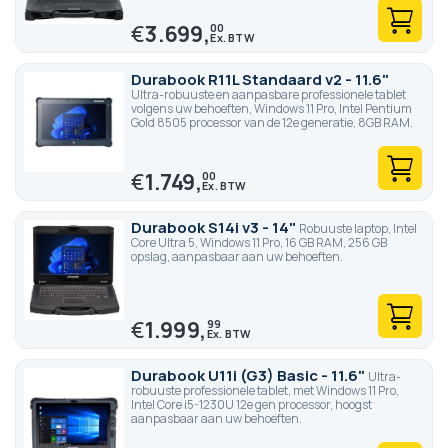
€
3.699,
00
Durabook R11L Standaard v2 - 11.6"
Ultra-robuuste en aanpasbare professionele tablet
volgens uw behoeften, Windows 11 Pro, Intel Pentium
Gold 8505 processor van de 12e generatie, 8GB RAM.
€
1.749,
00
Durabook S14i v3 - 14"
Robuuste laptop, Intel
Core Ultra 5, Windows 11 Pro, 16 GB RAM, 256 GB
opslag, aanpasbaar aan uw behoeften.
€
1.999,
99
Durabook U11i (G3) Basic - 11.6"
Ultra-
robuuste professionele tablet, met Windows 11 Pro,
Intel Core i5-1230U 12e gen processor, hoogst
aanpasbaar aan uw behoeften.