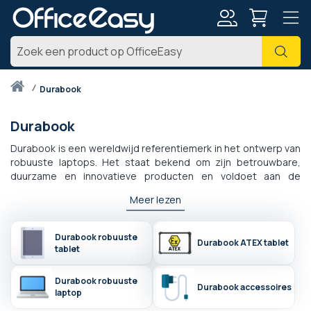
Account
Zoe
Thuis
durabook
Durabook
Durabook is een wereldwijd referentiemerk in het ontwerp van
robuuste laptops. Het staat bekend om zijn betrouwbare,
duurzame en innovatieve producten en voldoet aan de
behoeften van professionals die in veeleisende omgevingen
Meer lezen
werken. Of u zich nu in de industriële, militaire of publieke
sector bevindt, Durabook-oplossingen zijn ontworpen om de
meest extreme omstandigheden te weerstaan.
Durabook robuuste
Durabook ATEX tablet
tablet
Durabook robuuste
Durabook accessoires
laptop