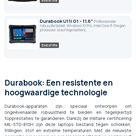
End of life
Durabook U11i G1 - 11.6"
Professionele
robuuste tablet, Windows 10 Pro, Intel Core i5 10e gen.
processor, krachtige batterij.
End of life
Durabook: Een resistente en
hoogwaardige technologie
Durabook-apparaten zijn speciaal ontworpen om
ongeëvenaarde robuustheid te bieden en tegelijkertijd
topprestaties te garanderen. Dankzij de militaire certificering
MIL-STD-810H zijn deze laptops bestand tegen schokken,
trillingen, stof en extreme temperaturen. Met de nieuwste