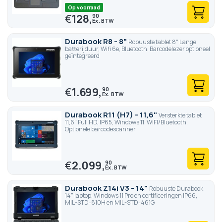
Op voorraad
€
128,
90
Durabook R8 - 8"
Robuuste tablet 8" Lange
batterijduur, Wifi 6e, Bluetooth. Barcodelezer optioneel
geïntegreerd
€
1.699,
90
Durabook R11 (H7) - 11,6"
Versterkte tablet
11,6" Full HD, IP65, Windows 11. WIFI/Bluetooth.
Optionele barcodescanner
€
2.099,
90
Durabook Z14i V3 - 14"
Robuuste Durabook
14" laptop, Windows 11 Pro en certificeringen IP66,
MIL-STD-810H en MIL-STD-461G