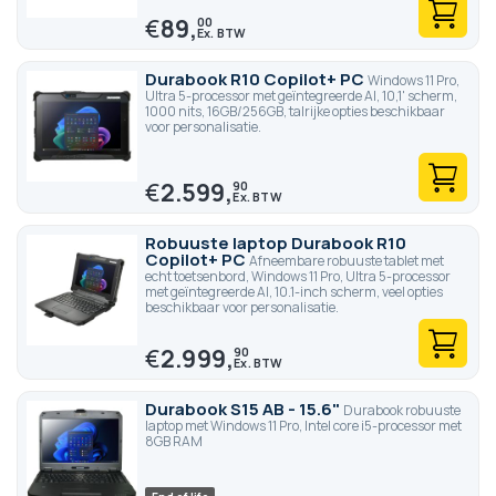
€
89,
00
Durabook R10 Copilot+ PC
Windows 11 Pro,
Ultra 5-processor met geïntegreerde AI, 10,1' scherm,
1000 nits, 16GB/256GB, talrijke opties beschikbaar
voor personalisatie.
€
2.599,
90
Robuuste laptop Durabook R10
Copilot+ PC
Afneembare robuuste tablet met
echt toetsenbord, Windows 11 Pro, Ultra 5-processor
met geïntegreerde AI, 10.1-inch scherm, veel opties
beschikbaar voor personalisatie.
€
2.999,
90
Durabook S15 AB - 15.6"
Durabook robuuste
laptop met Windows 11 Pro, Intel core i5-processor met
8GB RAM