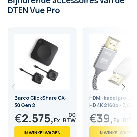
Bijhorende accessoires
van de
DTEN Vue Pro
Barco ClickShare CX-
HDMI-kabel pro-Ult
30 Gen 2
HD 4K 2160p - 7,60m
€
2.575,
€
39,
00
90
€
3.115,
€
48,
75
28
IN WINKELWAGEN
IN WINKELWAGEN