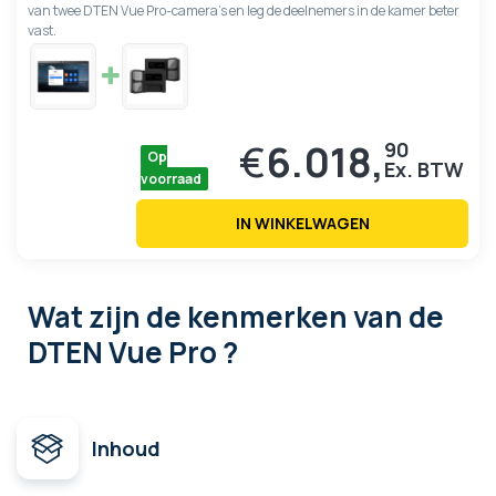
van twee DTEN Vue Pro-camera's en leg de deelnemers in de kamer beter
vast.
€
6.018,
90
Op
voorraad
IN WINKELWAGEN
Wat zijn de kenmerken
van de
DTEN Vue Pro ?
Inhoud