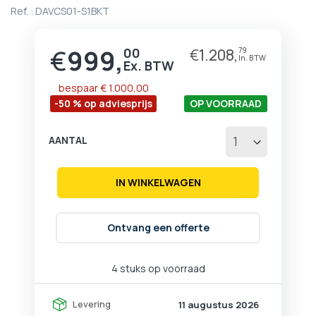
begin
Ref. :
DAVCS01-S1BKT
van
de
afbeeldingen-
€
999,
00
€
1.208,
79
Prijs
gallerij
bespaar
€ 1.000,00
-50 % op adviesprijs
OP VOORRAAD
AANTAL
IN WINKELWAGEN
Ontvang een offerte
4 stuks op voorraad
Levering
11 augustus 2026