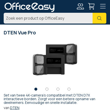
Account
Zoe
DTEN Vue Pro
Ga
naar
het
einde
van
de
afbeeldingen-
gallerij
Set van twee 4K-camera's compatibel met DTEN D7X
Ga
interactieve borden. Zorgt voor een betere opname van
deelnemers. Eenvoudige en snelle installatie.
naar
het
van
DTEN