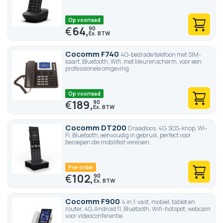
Op voorraad
€
64,
90
Cocomm F740
4G-bedrade telefoon met SIM-
kaart, Bluetooth, Wifi, met kleurenscherm, voor een
professionele omgeving.
Op voorraad
€
189,
90
Cocomm DT200
Draadloos, 4G, SOS-knop, Wi-
Fi, Bluetooth, eenvoudig in gebruik, perfect voor
beroepen die mobiliteit vereisen.
Pre-order
€
102,
90
Cocomm F900
4 in 1: vast, mobiel, tablet en
router, 4G, Android 11, Bluetooth, Wifi-hotspot, webcam
voor videoconferentie.