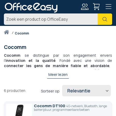
Account
Zoe
Thuis
cocomm
Cocomm
Cocomm
se distingue par son engagement envers
l'
innovation et la qualité
. Fondé avec une vision de
connecter les gens de manière fiable et abordable
,
Cocomm propose une solution universelle de
téléphonie
Meer lezen
100% mobile
de bureau comprenant des
téléphones fixes et
sans fil
, avec une
technologie IP ou 4G avec carte SIM
.
Les produits Cocomm offrent une
connectivité fiable
, des
6
producten
Sorteer op
fonctionnalités intuitives
et sont
simples d’utilisation
.
Les
téléphones sont plug & play
, et adaptés à tous les
Cocomm DT100
4G-netwerk, Bluetooth, lange
besoins, que ce soit pour les opérateurs, les entreprises ou
batterijduur, programmeerbare toetsen
les particuliers.