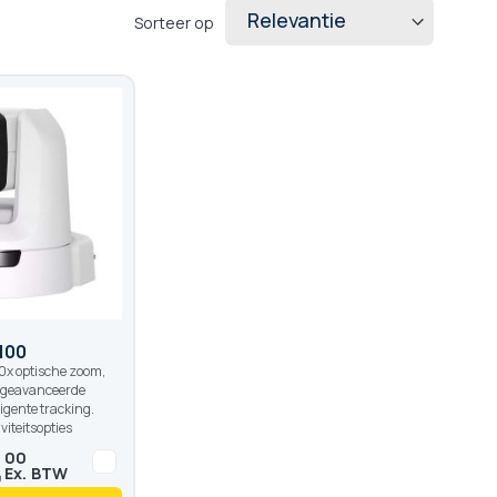
Sorteer op
100
0x optische zoom,
, geavanceerde
ligente tracking.
iteitsopties
,
00