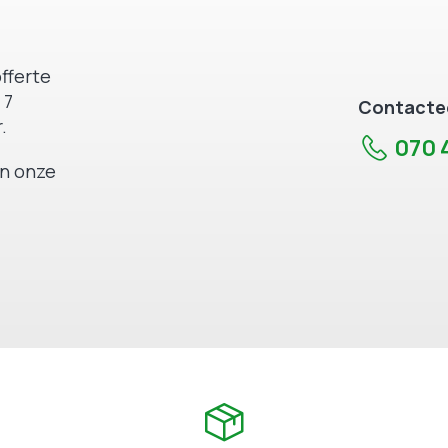
fferte
 7
Contactee
.
070 4
an onze