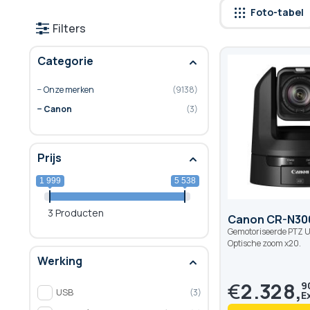
Foto-tabel
Filters
Categorie
Onze merken
9138
Canon
3
Prijs
1 999
5 538
3 Producten
Canon CR-N30
Gemotoriseerde PTZ 
Optische zoom x20.
Werking
€
2.328,
9
USB
3