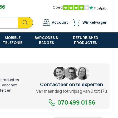
 56
Goed
Zoek
Zoek
Account
Winkelwagen
MOBIELE
BARCODES &
REFURBISHED
TELEFONIE
BADGES
PRODUCTEN
e producten.
Contacteer onze experten
. Voor het
teit en
Van maandag tot vrijdag van 9 tot 17u
070 499 01 56