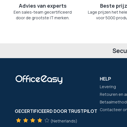
Advies van experts
Beste prij
Een sales-team gecertificeerd
Lage prijzen het hele
door de grootste IT merken.
voor 5000 produ
Secu
HELP
Levering
Retouren en a
Betaalmethod
Contacteer o
GECERTIFICEERD DOOR TRUSTPILOT
(Netherlands)