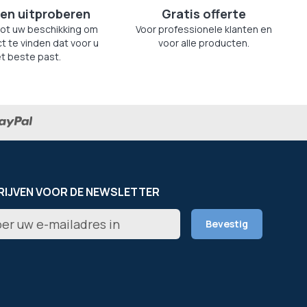
en uitproberen
Gratis offerte
tot uw beschikking om
Voor professionele klanten en
t te vinden dat voor u
voor alle producten.
t beste past.
RIJVEN VOOR DE NEWSLETTER
er
Bevestig
rief