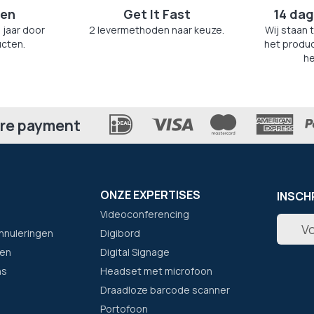
zen
Get It Fast
14 dag
 jaar door
2 levermethoden naar keuze.
Wij staan 
cten.
het produc
he
re payment
ONZE EXPERTISES
INSCH
Videoconferencing
Abonne
nnuleringen
Digibord
u
op
en
Digital Signage
onze
ns
Headset met microfoon
nieuwsb
Draadloze barcode scanner
Portofoon