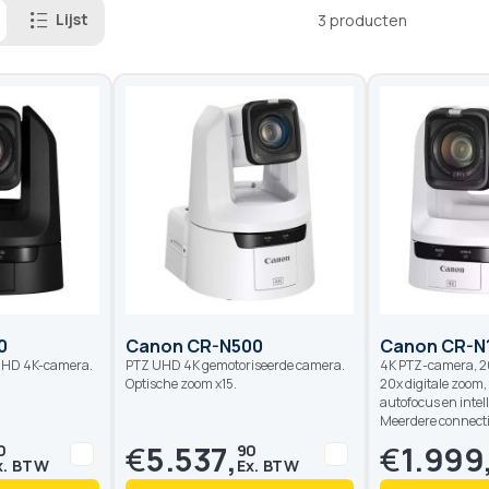
Lijst
3
producten
0
Canon CR-N500
Canon CR-N
UHD 4K-camera.
PTZ UHD 4K gemotoriseerde camera.
4K PTZ-camera, 2
Optische zoom x15.
20x digitale zoom
autofocus en intel
Meerdere connectiv
€
5.537,
€
1.999
0
90