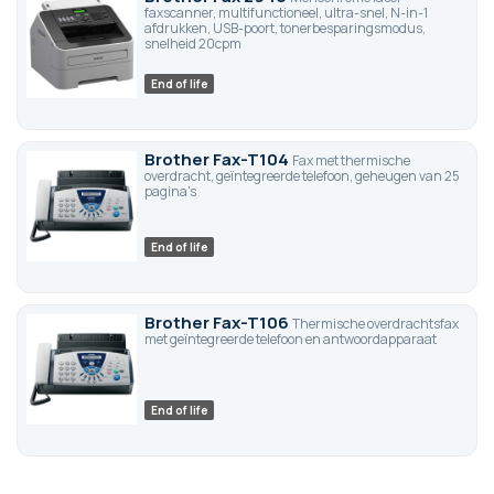
faxscanner, multifunctioneel, ultra-snel, N-in-1
afdrukken, USB-poort, tonerbesparingsmodus,
snelheid 20cpm
End of life
Brother Fax-T104
Fax met thermische
overdracht, geïntegreerde telefoon, geheugen van 25
pagina's
End of life
Brother Fax-T106
Thermische overdrachtsfax
met geïntegreerde telefoon en antwoordapparaat
End of life