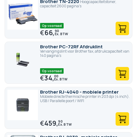
Brother TN-2220
Hoogcapaciteitstoner,
capaciteit 2600 pagina's
Op voorraad
€
66,
90
Brother PC-72RF Afdruklint
Vervangingslint voor Brother fax, afdrukcapaciteit van
140 pagina's
Op voorraad
€
34,
00
Brother RJ-4040 - mobiele printer
Mobiele directe thermische printer in 203 dpi (4 inch).
USB / Parallelle poort / WIFI
€
459,
90