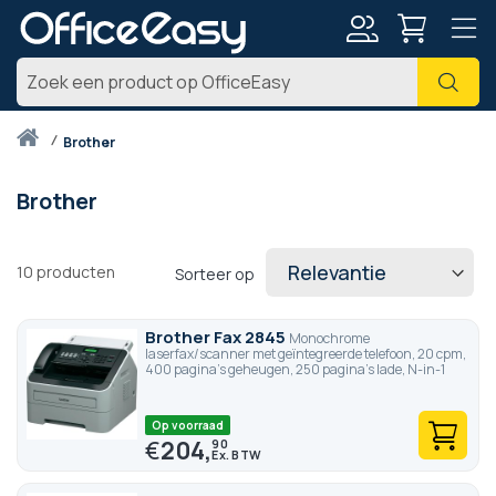
Account
Zoe
Thuis
brother
Brother
10
producten
Sorteer op
Brother Fax 2845
Monochrome
laserfax/scanner met geïntegreerde telefoon, 20 cpm,
400 pagina's geheugen, 250 pagina's lade, N-in-1
Op voorraad
€
204,
90