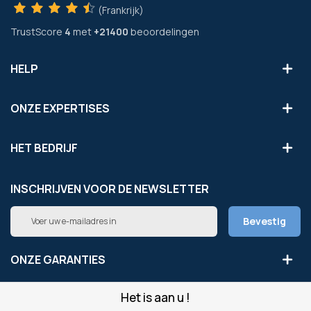
(Frankrijk)
TrustScore
4
met
+21400
beoordelingen
HELP
ONZE EXPERTISES
HET BEDRIJF
INSCHRIJVEN VOOR DE NEWSLETTER
Abonneer
Bevestig
u
op
onze
ONZE GARANTIES
nieuwsbrief
Het is aan u !
LEGAAL