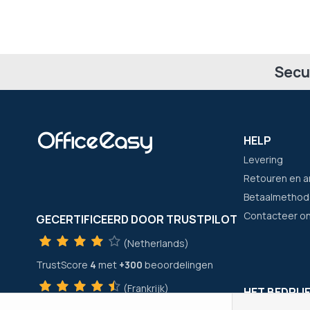
Secu
HELP
Levering
Retouren en a
Betaalmethod
Contacteer o
GECERTIFICEERD DOOR TRUSTPILOT
(Netherlands)
TrustScore
4
met
+300
beoordelingen
(Frankrijk)
HET BEDRIJ
TrustScore
4
met
+21400
beoordelingen