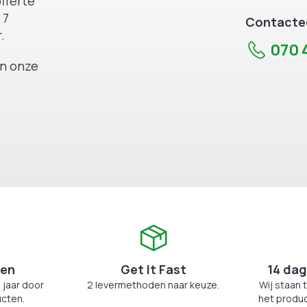
fferte
 7
Contactee
.
070 4
an onze
zen
Get It Fast
14 dag
 jaar door
2 levermethoden naar keuze.
Wij staan 
cten.
het produc