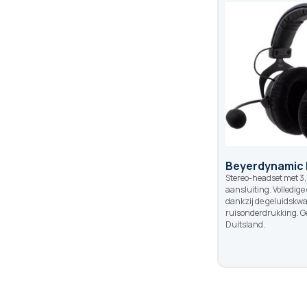
Beyerdynamic
Stereo-headset met 3
aansluiting. Volledig
dankzij de geluidskwal
ruisonderdrukking. G
Duitsland.