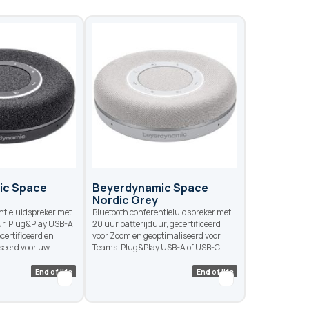
ic Space
Beyerdynamic Space
Nordic Grey
ntieluidspreker met
Bluetooth conferentieluidspreker met
ur. Plug&Play USB-A
20 uur batterijduur, gecertificeerd
certificeerd en
voor Zoom en geoptimaliseerd voor
seerd voor uw
Teams. Plug&Play USB-A of USB-C.