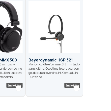
Niet op voorraad
End of life
 MMX 300
Beyerdynamic HSP 321
,5 mm Jack-
Mono-hoofdtelefoon met 3,5 mm Jack-
e onderdompeling
aansluiting. Geoptimaliseerd voor een
iteit en passieve
goede spraakoverdracht. Gemaakt in
emaakt in
Duitsland.