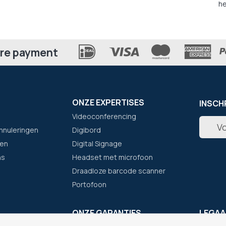
he
re payment
ONZE EXPERTISES
INSCH
Videoconferencing
Abonne
nnuleringen
Digibord
u
op
en
Digital Signage
onze
ns
Headset met microfoon
nieuwsb
Draadloze barcode scanner
Portofoon
F
ONZE GARANTIES
LEGAA