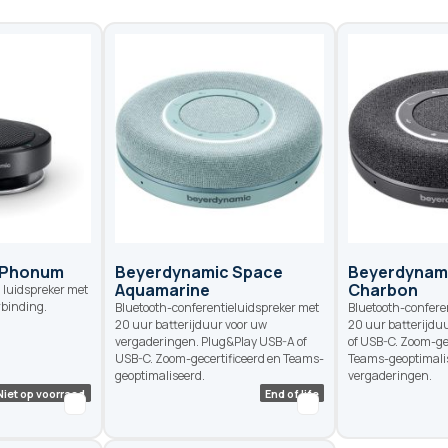
 Phonum
Beyerdynamic Space
Beyerdynam
Aquamarine
Charbon
 luidspreker met
rbinding.
Bluetooth-conferentieluidspreker met
Bluetooth-confere
20 uur batterijduur voor uw
20 uur batterijdu
vergaderingen. Plug&Play USB-A of
of USB-C. Zoom-ge
USB-C. Zoom-gecertificeerd en Teams-
Teams-geoptimali
geoptimaliseerd.
vergaderingen.