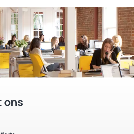
End of life
End of life
 ons