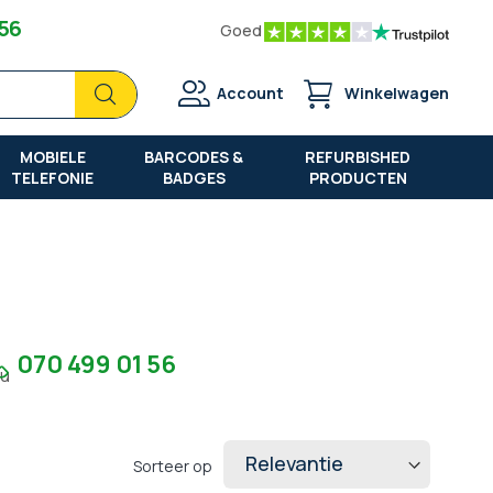
 56
Goed
Zoek
Zoek
Account
Winkelwagen
MOBIELE
BARCODES &
REFURBISHED
TELEFONIE
BADGES
PRODUCTEN
070 499 01 56
7u
Sorteer op