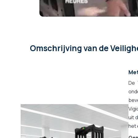
Omschrijving
van de Veilig
Met
De
onde
bev
Vigi
uit 
het 
Gem