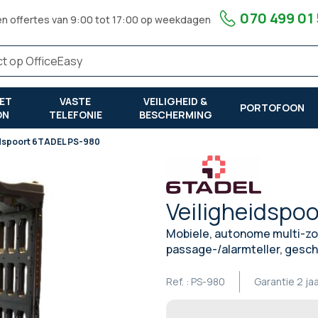
070 499 01
en offertes van 9:00 tot 17:00 op weekdagen
ET
VASTE
VEILIGHEID &
PORTOFOON
ON
TELEFONIE
BESCHERMING
idspoort 6TADEL PS-980
Veiligheidspo
Mobiele, autonome multi-zo
passage-/alarmteller, gesch
Ref. :
PS-980
Garantie
2 ja