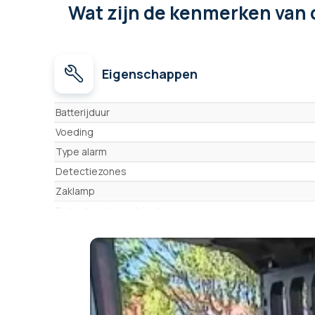
Wat zijn de kenmerken
van 
Eigenschappen
Eigenschappen
Batterijduur
Voeding
Type alarm
Detectiezones
Zaklamp
Detecteerbare objecten
Auto-configuratie
Gevoeligheid van detectie
Oscillatie frequentie
Waterdicht
Militaire norm MIL-STD-810