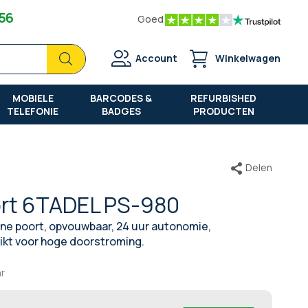
 56
Goed
Zoek
Zoek
Account
Winkelwagen
MOBIELE
BARCODES &
REFURBISHED
TELEFONIE
BADGES
PRODUCTEN
Delen
ort 6TADEL PS-980
ne poort, opvouwbaar, 24 uur autonomie,
ikt voor hoge doorstroming.
ar