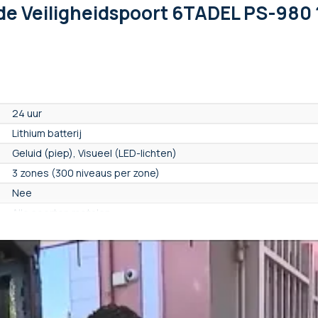
de Veiligheidspoort 6TADEL PS-980 
24 uur
Lithium batterij
Geluid (piep), Visueel (LED-lichten)
3 zones (300 niveaus per zone)
Nee
Alle soorten metalen
Ja
Verstelbaar
NC
Nee
Nee