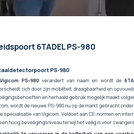
heidspoort 6TADEL PS-980
aaldetectorpoort PS-980
Vigicom PS-980
verandert van naam en wordt de
6TA
rscheidt zich door zijn mobiliteit, draagbaarheid en opvouwba
eiligingsbehoeften en herhaald gebruik mogelijk maakt vol
com, wordt de nieuwe PS-980 nu op de markt gebracht onder
de specialisatie van Vigicom. Voldoet aan CE-normen en inte
een hoog beveiligingsniveau terwijl het veilig is voor zwang
akkelijk te vervoeren in de kofferbak van een voertu