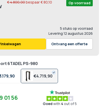
€ 4.800,00
bespaar
€ 80,10
Op voorraad
5 stuks op voorraad
Levering
12 augustus 2026
Winkelwagen
Ontvang een offerte
oort 6TADEL PS-980
3.179,
90
€
4.719,
90
9 01 56
Goed
with
4
out of 5