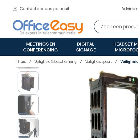
Contacteer ons per mail
Advies 
MEETINGS EN
DIGITAL
HEADSET M
CONFERENCING
SIGNAGE
MICROFO
Thuis
veiligheid & bescherming
Veiligheidspoort
Veilighe
Ga
naar
het
einde
van
de
afbeeldingen-
gallerij