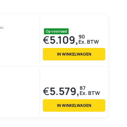
en.
Op voorraad
€
5.109,
90
IN WINKELWAGEN
€
5.579,
87
IN WINKELWAGEN