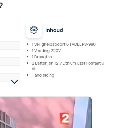
?
Inhoud
1 Veiligheidspoort 6TADEL PS-980
1 Voeding 220V
1 Draagtas
2 Batterijen 12 V Lithium IJzer Fosfaat 9
Ah
Handleiding