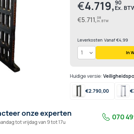
€
4.719,
90
Prijs
€
5.711,
08
Leverkosten
Vanaf €4,99
In 
Huidige versie:
Veiligheidsp
€
2.790,
00
€
cteer onze experten
070 49
andag tot vrijdag van 9 tot 17u