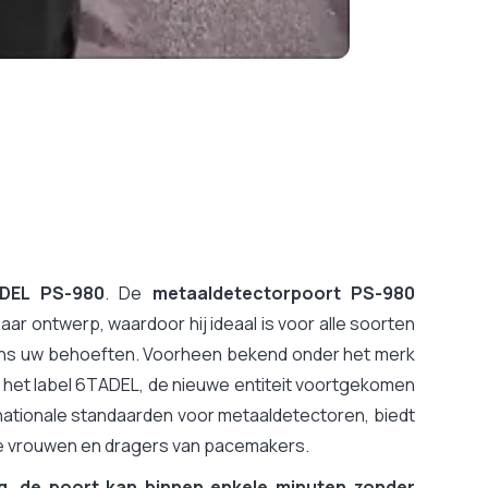
DEL PS-980
. De
metaaldetectorpoort PS-980
ar ontwerp, waardoor hij ideaal is voor alle soorten
gens uw behoeften. Voorheen bekend onder het merk
 het label 6TADEL, de nieuwe entiteit voortgekomen
rnationale standaarden voor metaaldetectoren, biedt
ere vrouwen en dragers van pacemakers.
ig, de poort kan binnen enkele minuten zonder