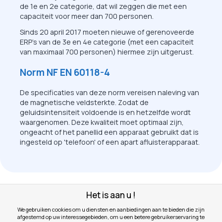
de 1e en 2e categorie, dat wil zeggen die met een
capaciteit voor meer dan 700 personen.
Sinds 20 april 2017 moeten nieuwe of gerenoveerde
ERP's van de 3e en 4e categorie (met een capaciteit
van maximaal 700 personen) hiermee zijn uitgerust.
Norm NF EN 60118-4
De specificaties van deze norm vereisen naleving van
de magnetische veldsterkte. Zodat de
geluidsintensiteit voldoende is en hetzelfde wordt
waargenomen. Deze kwaliteit moet optimaal zijn,
ongeacht of het panellid een apparaat gebruikt dat is
ingesteld op 'telefoon' of een apart afluisterapparaat.
Het is aan u !
We gebruiken cookies om u diensten en aanbiedingen aan te bieden die zijn
WAAROM
afgestemd op uw interessegebieden, om u een betere gebruikerservaring te