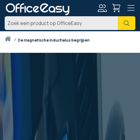
Account
Zoe
Thuis
de magnetische inductielus begrijpen