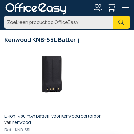
Account
Zoe
Kenwood KNB-55L Batterij
Ga
naar
het
einde
van
de
afbeeldingen-
gallerij
Li-Ion 1480 mAh batterij voor Kenwood portofoon
Ga
van
Kenwood
naar
Ref. :
KNB-55L
het