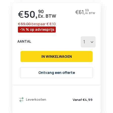
begin
van
€
50,
90
€
61,
59
Prijs
de
afbeeldingen-
gallerij
€ 59,00
bespaar
€ 8,10
-14 % op adviesprijs
AANTAL
IN WINKELWAGEN
Ontvang een offerte
Leverkosten
Vanaf €4,99