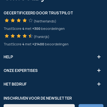
GECERTIFICEERD DOOR TRUSTPILOT
(Netherlands)
TrustScore
4
met
+300
beoordelingen
(Frankrijk)
TrustScore
4
met
+21400
beoordelingen
HELP
ONZE EXPERTISES
HET BEDRIJF
INSCHRIJVEN VOOR DE NEWSLETTER
Abonneer