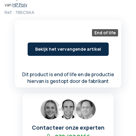
het
van
HP Poly
begin
Ref. :
786C9AA
van
de
afbeeldingen-
End of life
gallerij
Bekijk het vervangende artikel
Dit product is end of life en de productie
hiervan is gestopt door de fabrikant
Contacteer onze experten