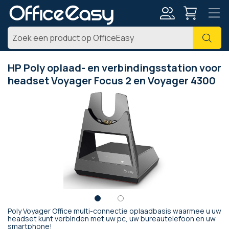
Account
Zoe
HP Poly oplaad- en verbindingsstation voor
headset Voyager Focus 2 en Voyager 4300
Ga
naar
het
einde
van
de
afbeeldingen-
gallerij
Poly Voyager Office multi-connectie oplaadbasis waarmee u uw
Ga
headset kunt verbinden met uw pc, uw bureautelefoon en uw
smartphone!
naar