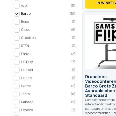
IN WINKE
Aver
11
Barco
10
Bose
1
Cisco
5
Crestron
1
DTEN
1
Fanvil
2
HP Poly
17
Huawei
1
Draadloos
Huddly
1
Videoconferent
Barco Grote Za
IIyama
2
Aanraakscherm
Jabra
8
Standaard
Complete set: camera-
Kandao
2
interactief digitaal bo
standaard en draadlo
Lenovo
7
videoconferentiehulp