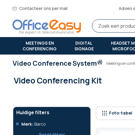
Contacteer ons per mail
Advies 
MEETINGS EN
DIGITAL
HEADSET M
CONFERENCING
SIGNAGE
MICROFO
Video Conference System
Thuis
meetings en con
Video Conferencing Kit
Huidige filters
Foto-tabel
Verwijder
Merk
Barco
dit
Reset filters