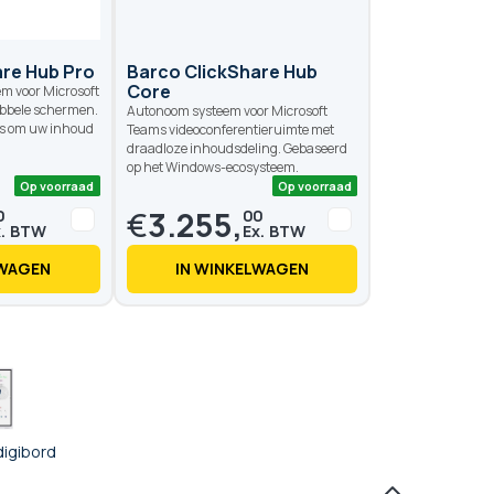
are Hub Pro
Barco ClickShare Hub
Core
m voor Microsoft
bbele schermen.
Autonoom systeem voor Microsoft
es om uw inhoud
Teams videoconferentieruimte met
draadloze inhoudsdeling. Gebaseerd
op het Windows-ecosysteem.
€
3.255,
0
00
LWAGEN
IN WINKELWAGEN
Op voorraad
Op voorraad
digibord