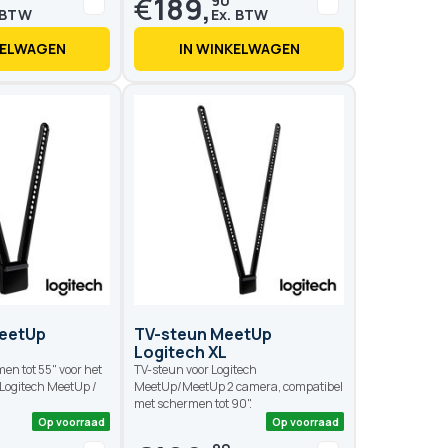
€
189,
90
KELWAGEN
IN WINKELWAGEN
Op voorraad
Op voo
MeetUp
TV-steun MeetUp
Logitech XL
en tot 55" voor het
TV-steun voor Logitech
 Logitech MeetUp /
MeetUp/MeetUp 2 camera, compatibel
met schermen tot 90".