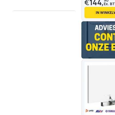
€
144,
90
IN WINKE