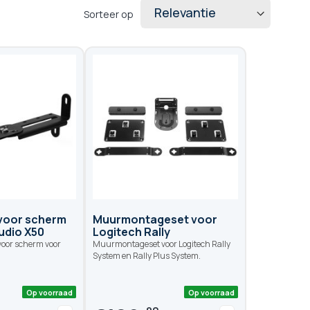
Sorteer op
voor scherm
Muurmontageset voor
udio X50
Logitech Rally
oor scherm voor
Muurmontageset voor Logitech Rally
System en Rally Plus System.