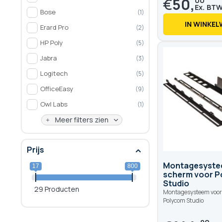
€
50,
00
Bose
1
IN WINKE
Erard Pro
2
HP Poly
5
Jabra
3
Logitech
5
OfficeEasy
9
Owl Labs
1
Meer filters zien
Prijs
Montagesyste
17
800
scherm voor P
Studio
29 Producten
Montagesysteem voor
Polycom Studio