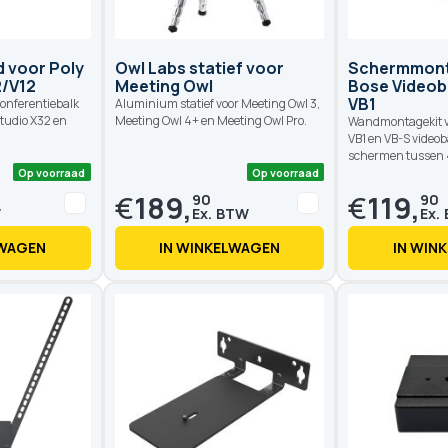
 voor Poly
Owl Labs statief voor
Schermmont
2/V12
Meeting Owl
Bose Videob
VB1
conferentiebalk
Aluminium statief voor Meeting Owl 3,
Studio X32 en
Meeting Owl 4+ en Meeting Owl Pro.
Wandmontagekit v
VB1 en VB-S video
schermen tussen 
€
189,
€
119,
90
90
LWAGEN
IN WINKELWAGEN
IN WIN
Op voorraad
Op voorraad