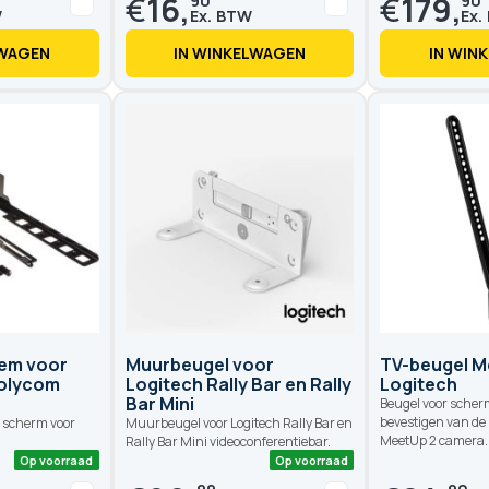
€
16,
€
179,
90
90
LWAGEN
IN WINKELWAGEN
IN WIN
Op voorraad
Op voorraad
em voor
Muurbeugel voor
TV-beugel 
olycom
Logitech Rally Bar en Rally
Logitech
Bar Mini
Beugel voor scherm
bevestigen van de
 scherm voor
Muurbeugel voor Logitech Rally Bar en
MeetUp 2 camera.
Rally Bar Mini videoconferentiebar.