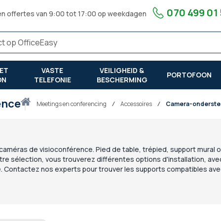
070 499 01
en offertes van 9:00 tot 17:00 op weekdagen
ET
VASTE
VEILIGHEID &
PORTOFOON
ON
TELEFONIE
BESCHERMING
ence
Thuis
meetings en conferencing
Accessoires
Camera-onderste
méras de visioconférence. Pied de table, trépied, support mural ou
tre sélection, vous trouverez différentes options d'installation, av
. Contactez nos experts pour trouver les supports compatibles av