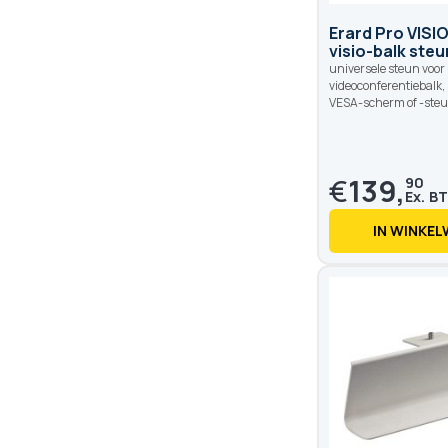
Erard Pro VISI
visio-balk steu
universele steun voor
videoconferentiebalk,
VESA-scherm of -steu
€
139,
90
IN WINKE