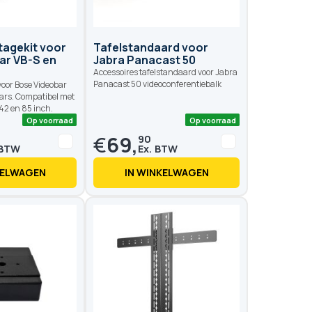
agekit voor
Tafelstandaard voor
ar VB-S en
Jabra Panacast 50
Accessoires tafelstandaard voor Jabra
Panacast 50 videoconferentiebalk
oor Bose Videobar
bars. Compatibel met
42 en 85 inch.
€
69,
90
KELWAGEN
IN WINKELWAGEN
Op voorraad
Op voo