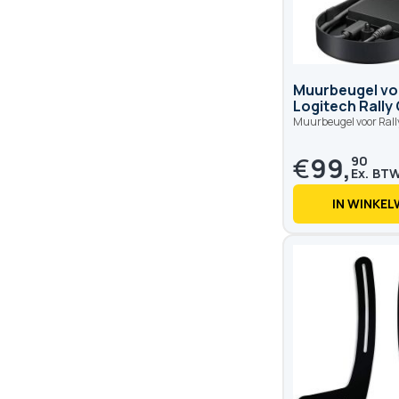
Muurbeugel vo
Logitech Rally
Muurbeugel voor Ral
€
99,
90
IN WINKE