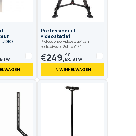
Op voorraad
Op voo
T -
Professioneel
teun
videostatief
TUDIO
Professioneel videostatief van
koolstofvezel. Schroef 1/4".
€
249,
90
KELWAGEN
IN WINKELWAGEN