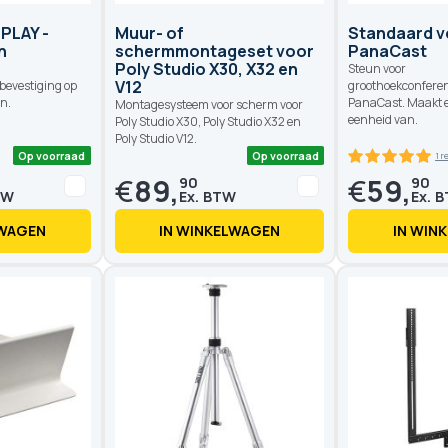
OPLAY -
Muur- of
Standaard v
n
schermmontageset voor
PanaCast
Poly Studio X30, X32 en
Steun voor
V12
 bevestiging op
groothoekconfere
n.
PanaCast. Maakt e
Montagesysteem voor scherm voor
eenheid van.
Poly Studio X30, Poly Studio X32 en
Poly Studio V12.
€
89,
€
59,
90
90
LWAGEN
IN WINKELWAGEN
IN WIN
Op voorraad
Op voorraad
1
%