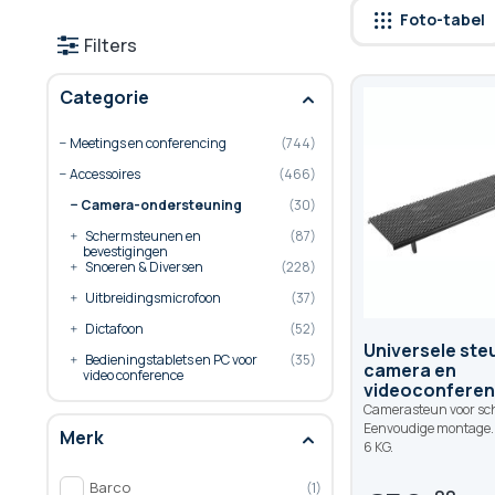
Foto-tabel
Filters
Categorie
Meetings en conferencing
744
Accessoires
466
Camera-ondersteuning
30
Schermsteunen en
87
bevestigingen
Snoeren & Diversen
228
Uitbreidingsmicrofoon
37
Dictafoon
52
Universele ste
Bedieningstablets en PC voor
35
camera en
video conference
videoconferen
Camerasteun voor sc
Eenvoudige montage. 
Merk
6 KG.
Barco
1