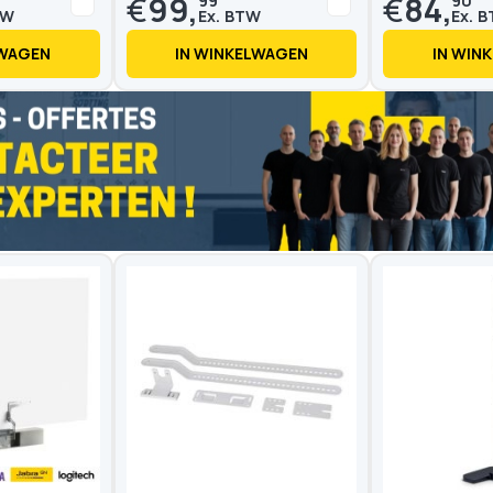
€
99,
€
84,
99
90
LWAGEN
IN WINKELWAGEN
IN WIN
Op voorraad
Op voorraad