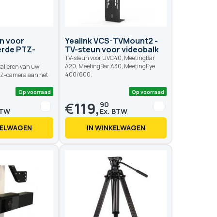
n voor
Yealink VCS-TVMount2 -
erde PTZ-
TV-steun voor videobalk
TV-steun voor UVC40, MeetingBar
A20, MeetingBar A30, MeetingEye
talleren van uw
400/600.
TZ-camera aan het
€
119,
90
KELWAGEN
IN WINKELWAGEN