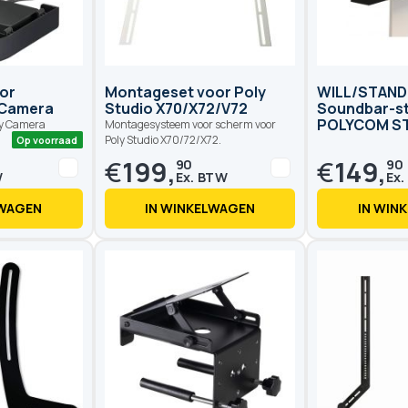
Op voorraad
Op voorraad
or
Montageset voor Poly
WILL/STANDi
 Camera
Studio X70/X72/V72
Soundbar-s
POLYCOM S
ly Camera
Montagesysteem voor scherm voor
Poly Studio X70/72/X72.
€
199,
€
149,
90
90
LWAGEN
IN WINKELWAGEN
IN WIN