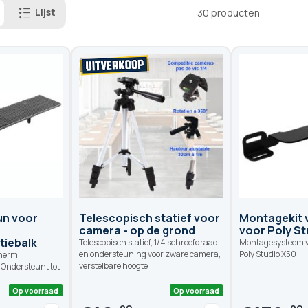
Lijst
30
producten
un voor
Telescopisch statief voor
Montagekit 
camera - op de grond
voor Poly St
tiebalk
Telescopisch statief, 1/4 schroefdraad
Montagesysteem v
en ondersteuning voor zware camera,
Poly Studio X50
herm.
verstelbare hoogte
Ondersteunt tot