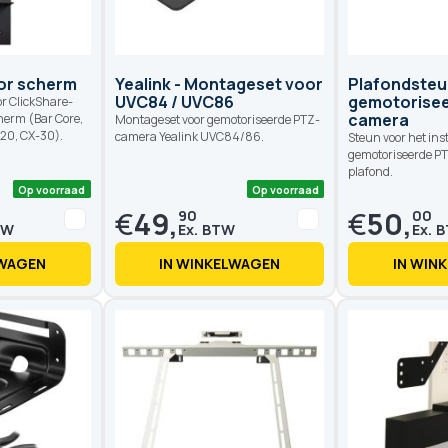
or scherm
Yealink - Montageset voor
Plafondsteu
UVC84 / UVC86
gemotorise
r ClickShare-
camera
herm (Bar Core,
Montageset voor gemotoriseerde PTZ-
-20, CX-30).
camera Yealink UVC84/86.
Steun voor het ins
gemotoriseerde P
plafond.
€
49,
€
50,
90
00
LWAGEN
IN WINKELWAGEN
IN WIN