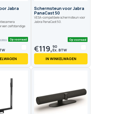
oor Jabra
Schermsteun voor Jabra
PanaCast 50
VESA-compatibele schermsteun voor
ntiecamera
Jabra PanaCast 50.
r een zelfstandige
€
119,
90
KELWAGEN
IN WINKELWAGEN
Op voorraad
Op voo
1 reviews
00
100
 of