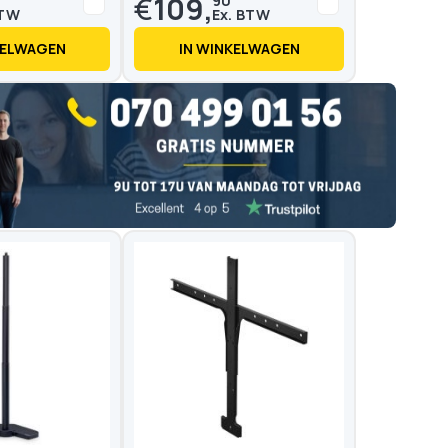
€
109,
90
KELWAGEN
IN WINKELWAGEN
Op voorraad
Op voo