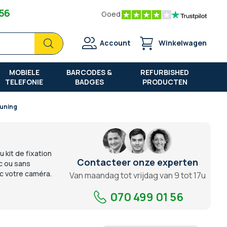
 56
Goed
Zoek
Zoek
Account
Winkelwagen
MOBIELE
BARCODES &
REFURBISHED
TELEFONIE
BADGES
PRODUCTEN
uning
 kit de fixation
Contacteer onze experten
ec ou sans
ec votre caméra.
Van maandag tot vrijdag van 9 tot 17u
070 499 01 56