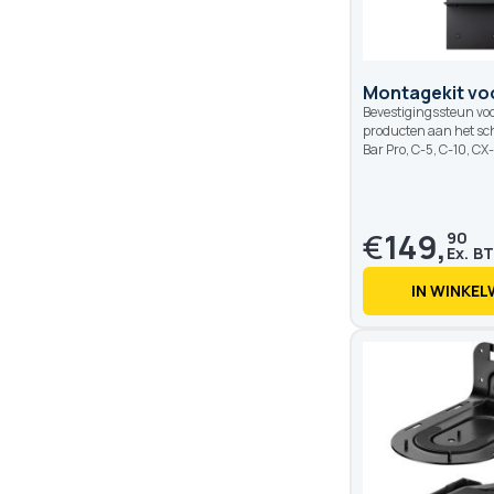
Montagekit vo
Bevestigingssteun voo
producten aan het sc
Bar Pro, C-5, C-10, CX
€
149,
90
IN WINKE