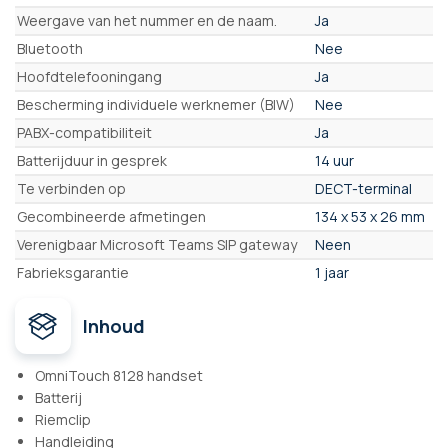
Weergave van het nummer en de naam.
Ja
Bluetooth
Nee
Hoofdtelefooningang
Ja
Bescherming individuele werknemer (BIW)
Nee
PABX-compatibiliteit
Ja
Batterijduur in gesprek
14 uur
Te verbinden op
DECT-terminal
Gecombineerde afmetingen
134 x 53 x 26 mm
Verenigbaar Microsoft Teams SIP gateway
Neen
Fabrieksgarantie
1 jaar
Inhoud
OmniTouch 8128 handset
Batterij
Riemclip
Handleiding