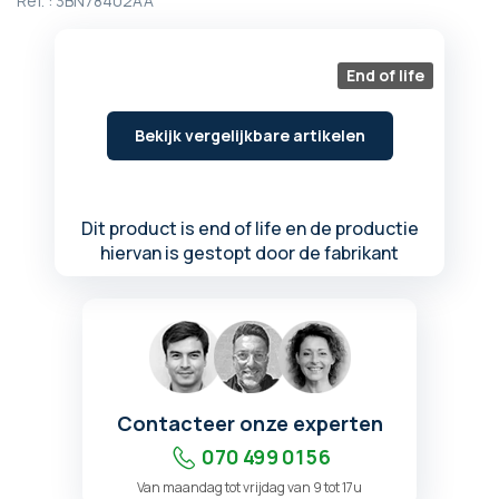
Ref. :
3BN78402AA
begin
van
de
End of life
afbeeldingen-
gallerij
Bekijk vergelijkbare artikelen
Dit product is end of life en de productie
hiervan is gestopt door de fabrikant
Contacteer onze experten
070 499 01 56
Van maandag tot vrijdag van 9 tot 17u