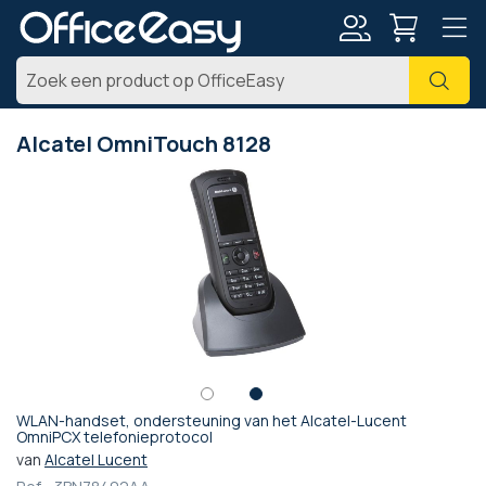
Account
Zoe
Alcatel OmniTouch 8128
Ga
naar
het
einde
van
de
afbeeldingen-
gallerij
WLAN-handset, ondersteuning van het Alcatel-Lucent
Ga
OmniPCX telefonieprotocol
naar
van
Alcatel Lucent
het