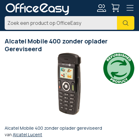
Account
Zoe
Alcatel Mobile 400 zonder oplader
Gereviseerd
Ga
naar
het
einde
van
de
afbeeldingen-
gallerij
Alcatel Mobile 400 zonder oplader gereviseerd
Ga
van
Alcatel Lucent
naar