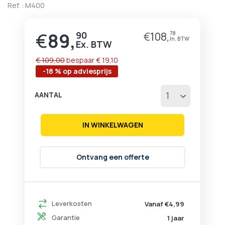
Ref. :
M400
het
begin
van
€
89,
90
€
108,
78
Prijs
de
afbeeldingen-
gallerij
€ 109,00
bespaar
€ 19,10
-18 % op adviesprijs
AANTAL
IN WINKELWAGEN
Ontvang een offerte
Leverkosten
Vanaf €4,99
Garantie
1 jaar