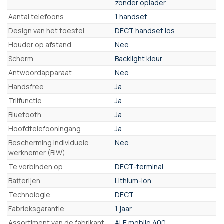
zonder oplader
Aantal telefoons
1 handset
Design van het toestel
DECT handset los
Houder op afstand
Nee
Scherm
Backlight kleur
Antwoordapparaat
Nee
Handsfree
Ja
Trilfunctie
Ja
Bluetooth
Ja
Hoofdtelefooningang
Ja
Bescherming individuele
Nee
werknemer (BIW)
Te verbinden op
DECT-terminal
Batterijen
Lithium-Ion
Technologie
DECT
Fabrieksgarantie
1 jaar
Assortiment van de fabrikant
ALE mobile 400