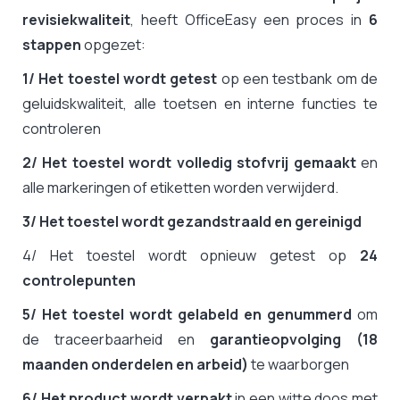
revisiekwaliteit
, heeft OfficeEasy een proces in
6
stappen
opgezet:
1/ Het toestel wordt getest
op een testbank om de
geluidskwaliteit, alle toetsen en interne functies te
controleren
2/ Het toestel wordt volledig stofvrij gemaakt
en
alle markeringen of etiketten worden verwijderd.
3/ Het toestel wordt gezandstraald
en gereinigd
4/ Het toestel wordt opnieuw getest op
24
controlepunten
5/ Het toestel wordt gelabeld en genummerd
om
de traceerbaarheid en
garantieopvolging (18
maanden onderdelen en arbeid)
te waarborgen
6/ Het product wordt verpakt
in een witte doos met