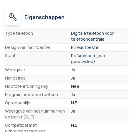
Eigenschappen
Eigenschappen
Type telefoon
Digitale telefoon voor
telefooncentrale
Design van het toestel
Bureautoestel
Staat
Refurbished (eco-
gerecycled)
Weergave
Ja
Handsfree
Ja
Hoofdtelefooningang
Nee
Programmeerbare toetsen
Ja
Oproepenlijst
N.B
Weergave van het nummer van
Ja
de beller (CLIP)
Compatibel met
N.B
uitbreidingsmodules