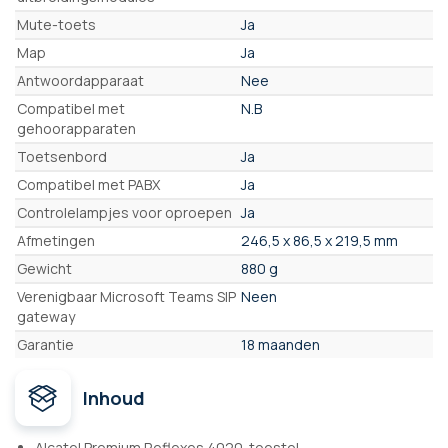
Mute-toets
Ja
Map
Ja
Antwoordapparaat
Nee
Compatibel met
N.B
gehoorapparaten
Toetsenbord
Ja
Compatibel met PABX
Ja
Controlelampjes voor oproepen
Ja
Afmetingen
246,5 x 86,5 x 219,5 mm
Gewicht
880 g
Verenigbaar Microsoft Teams SIP
Neen
gateway
Garantie
18 maanden
Inhoud
Alcatel Premium Reflexes 4020-toestel