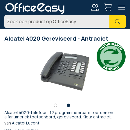
Account
Zoe
Alcatel 4020 Gereviseerd - Antraciet
Ga
naar
het
einde
van
de
afbeeldingen-
gallerij
Alcatel 4020-telefoon, 12 programmeerbare toetsen en
Ga
alfanumeriek toetsenbord, gereviseerd. Kleur antraciet.
naar
van
Alcatel Lucent
het