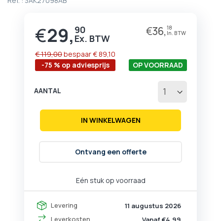
Ref. :
3AK27098AB
begin
van
de
€
29,
90
€
36,
18
Prijs
afbeeldingen-
gallerij
€ 119,00
bespaar
€ 89,10
-75 % op adviesprijs
OP VOORRAAD
AANTAL
IN WINKELWAGEN
Ontvang een offerte
Eén stuk op voorraad
Levering
11 augustus 2026
Leverkosten
Vanaf €4,99