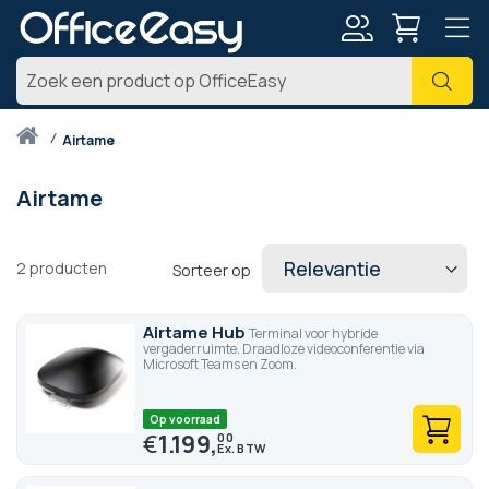
Account
Zoe
Thuis
airtame
Airtame
2
producten
Sorteer op
Airtame Hub
Terminal voor hybride
vergaderruimte. Draadloze videoconferentie via
Microsoft Teams en Zoom.
Op voorraad
€
1.199,
00