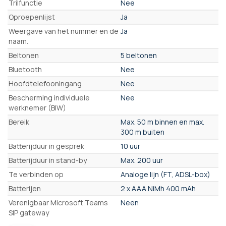
Trilfunctie
Nee
Oproepenlijst
Ja
Weergave van het nummer en de
Ja
naam.
Beltonen
5 beltonen
Bluetooth
Nee
Hoofdtelefooningang
Nee
Bescherming individuele
Nee
werknemer (BIW)
Bereik
Max. 50 m binnen en max.
300 m buiten
Batterijduur in gesprek
10 uur
Batterijduur in stand-by
Max. 200 uur
Te verbinden op
Analoge lijn (FT, ADSL-box)
Batterijen
2 x AAA NiMh 400 mAh
Verenigbaar Microsoft Teams
Neen
SIP gateway