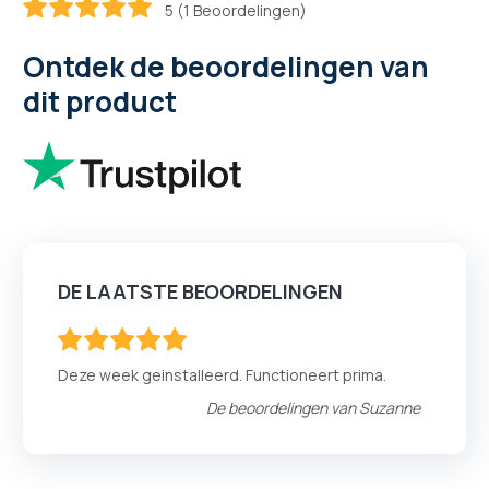
5 (1 Beoordelingen)
100
100
% of
Ontdek de beoordelingen van
dit product
DE LAATSTE BEOORDELINGEN
100
100
% of
Deze week geinstalleerd. Functioneert prima.
De beoordelingen van
Suzanne