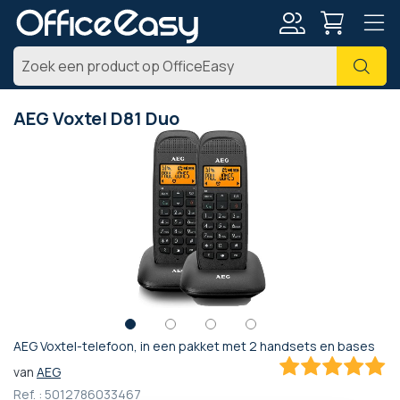
Account
Zoe
AEG Voxtel D81 Duo
Ga
naar
het
einde
van
de
afbeeldingen-
gallerij
AEG Voxtel-telefoon, in een pakket met 2 handsets en bases
Ga
van
AEG
naar
100
100
% of
het
Ref. :
5012786033467