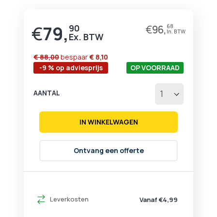
begin
van
de
€
79,
90
€
96,
68
afbeeldingen-
gallerij
€ 88,00
bespaar
€ 8,10
-9 % op adviesprijs
OP VOORRAAD
AANTAL
IN WINKELWAGEN
Ontvang een offerte
Leverkosten
Vanaf €4,99