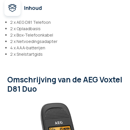
Inhoud
2 x AEG D81 Telefoon
2 x Oplaadbasis
2 x Box-Telefoonkabel
2 x Netvoedingsadapter
4 x AAA-batterijen
2 x Snelstartgids
Omschrijving
van de AEG Voxtel
D81 Duo