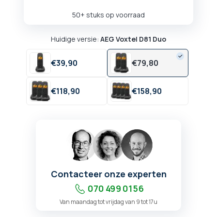
50+ stuks op voorraad
Huidige versie:
AEG Voxtel D81 Duo
€
39,
90
€
79,
80
€
118,
90
€
158,
90
Contacteer onze experten
070 499 01 56
Van maandag tot vrijdag van 9 tot 17u