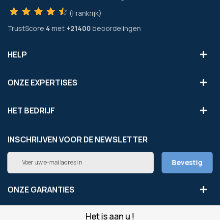
(Frankrijk)
TrustScore
4
met
+21400
beoordelingen
HELP
ONZE EXPERTISES
HET BEDRIJF
INSCHRIJVEN VOOR DE NEWSLETTER
Abonneer
Bevestig
u
op
onze
ONZE GARANTIES
nieuwsbrief
Het is aan u !
LEGAAL