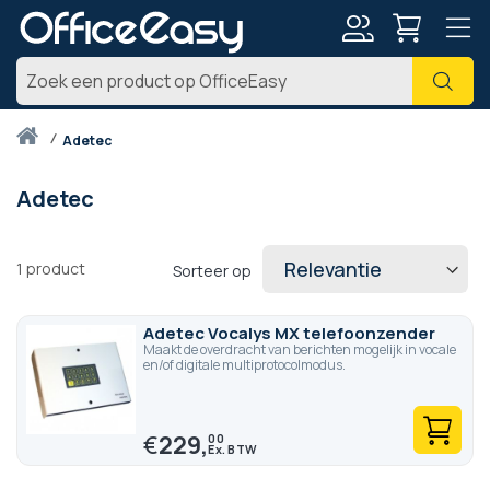
Account
Zoe
Thuis
adetec
Adetec
1
product
Sorteer op
Adetec Vocalys MX telefoonzender
Maakt de overdracht van berichten mogelijk in vocale
en/of digitale multiprotocolmodus.
€
229,
00