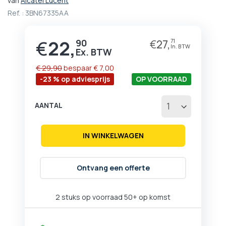
van
Alcatel Lucent
het
Ref. :
3BN67335AA
begin
van
de
€
22,
90
€
27,
71
Prijs
afbeeldingen-
gallerij
€ 29,90
bespaar
€ 7,00
-23 % op adviesprijs
OP VOORRAAD
AANTAL
IN WINKELWAGEN
Ontvang een offerte
2 stuks op voorraad
50+ op komst