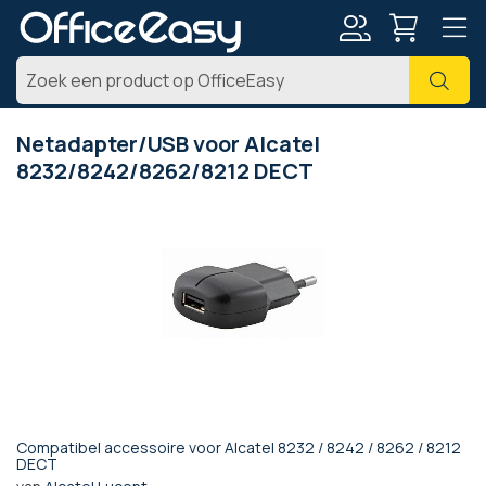
Account
Zoe
Netadapter/USB voor Alcatel
8232/8242/8262/8212 DECT
Ga
naar
het
einde
van
de
afbeeldingen-
gallerij
Compatibel accessoire voor Alcatel 8232 / 8242 / 8262 / 8212
Ga
DECT
naar