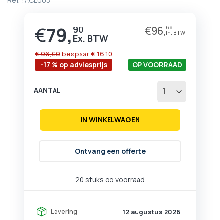
Ref. :
ACL003
begin
van
de
€
79,
90
€
96,
68
Prijs
afbeeldingen-
gallerij
€ 96,00
bespaar
€ 16,10
-17 % op adviesprijs
OP VOORRAAD
AANTAL
IN WINKELWAGEN
Ontvang een offerte
20 stuks op voorraad
Levering
12 augustus 2026