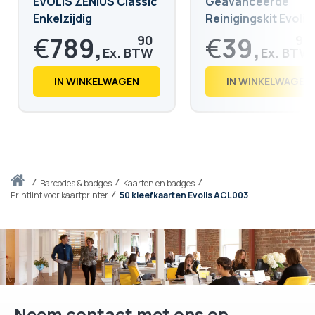
EVOLIS ZENIUS Classic
Geavanceerde
Enkelzijdig
Reinigingskit Evolis
€
789,
€
39,
90
90
€
955,
€
48,
78
28
IN WINKELWAGEN
IN WINKELWAGEN
Thuis
barcodes & badges
Kaarten en badges
Printlint voor kaartprinter
50 kleefkaarten Evolis ACL003
Neem contact met ons op