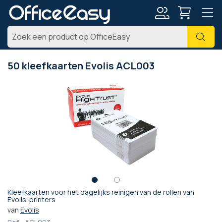
Account
Zoe
50 kleefkaarten Evolis ACL003
Ga
naar
het
einde
van
de
afbeeldingen-
gallerij
Kleefkaarten voor het dagelijks reinigen van de rollen van
Ga
Evolis-printers
naar
van
Evolis
het