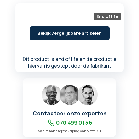
begin
van
de
End of life
afbeeldingen-
gallerij
Bekijk vergelijkbare artikelen
Dit product is end of life en de productie
hiervan is gestopt door de fabrikant
Contacteer onze experten
070 499 01 56
Van maandag tot vrijdag van 9 tot 17u