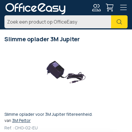
Account
Zoe
Slimme oplader 3M Jupiter
Ga
naar
het
einde
van
de
afbeeldingen-
gallerij
Slimme oplader voor 3M Jupiter filtereenheid.
Ga
van
3M Peltor
naar
Ref. :
CHG-02-EU
het