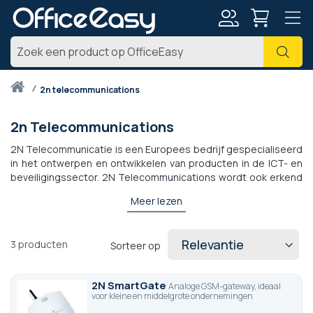
Account
Zoe
Thuis
2n telecommunications
2n Telecommunications
2N Telecommunicatie is een Europees bedrijf gespecialiseerd
in het ontwerpen en ontwikkelen van producten in de ICT- en
beveiligingssector. 2N Telecommunications wordt ook erkend
als leider op het gebied van GSM/UTS-gateways. Onder deze
Meer lezen
GSM/UTS-gateways vinden we de best verkopende EasyGate,
SmartGate en EcoGate.
3
producten
Sorteer op
2N SmartGate
Analoge GSM-gateway, ideaal
voor kleine en middelgrote ondernemingen