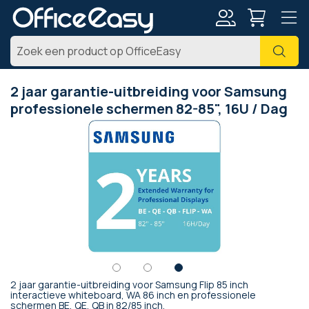
Account
Zoe
2 jaar garantie-uitbreiding voor Samsung
professionele schermen 82-85", 16U / Dag
Ga
naar
het
einde
van
de
afbeeldingen-
gallerij
2 jaar garantie-uitbreiding voor Samsung Flip 85 inch
Ga
interactieve whiteboard, WA 86 inch en professionele
schermen BE, QE, QB in 82/85 inch.
naar