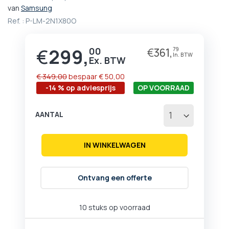
het
van
Samsung
begin
Ref. :
P-LM-2N1X80O
van
de
afbeeldingen-
€
299,
00
€
361,
79
Prijs
gallerij
€ 349,00
bespaar
€ 50,00
-14 % op adviesprijs
OP VOORRAAD
AANTAL
IN WINKELWAGEN
Ontvang een offerte
10 stuks op voorraad