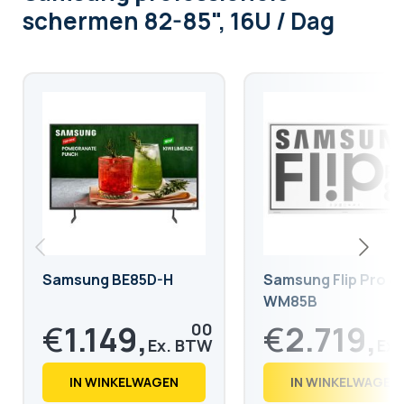
schermen 82-85", 16U / Dag
Samsung BE85D-H
Samsung Flip Pro 4
WM85B
€
1.149,
€
2.719,
00
€
1.390,
€
3.289,
29
99
IN WINKELWAGEN
IN WINKELWAGEN