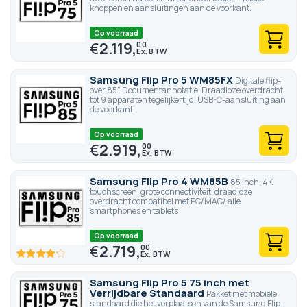
knoppen en aansluitingen aan de voorkant.
Op voorraad
€
2.119,
00
Samsung Flip Pro 5 WM85FX
Digitale flip-
over 85". Documentannotatie. Draadloze overdracht,
tot 9 apparaten tegelijkertijd. USB-C-aansluiting aan
de voorkant.
Op voorraad
€
2.919,
00
Samsung Flip Pro 4 WM85B
85 inch, 4K
touchscreen, grote connectiviteit, draadloze
overdracht compatibel met PC/MAC/ alle
smartphones en tablets
Op voorraad
€
2.719,
00
83.4
100
% of
Samsung Flip Pro 5 75 inch met
Verrijdbare Standaard
Pakket met mobiele
standaard die het verplaatsen van de Samsung Flip