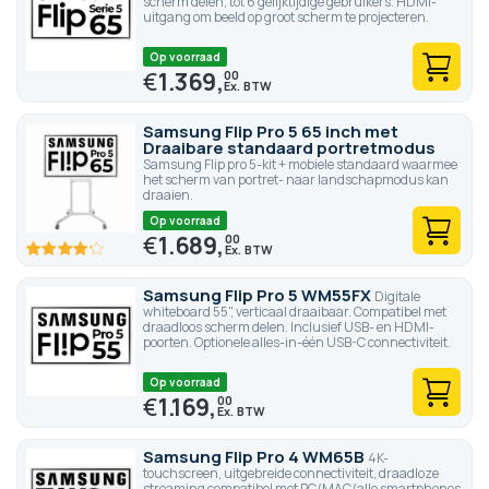
scherm delen, tot 6 gelijktijdige gebruikers. HDMI-
uitgang om beeld op groot scherm te projecteren.
Op voorraad
€
1.369,
00
Samsung Flip Pro 5 65 inch met
Draaibare standaard portretmodus
Samsung Flip pro 5-kit + mobiele standaard waarmee
het scherm van portret- naar landschapmodus kan
draaien.
Op voorraad
€
1.689,
00
83.4
100
% of
Samsung Flip Pro 5 WM55FX
Digitale
whiteboard 55", verticaal draaibaar. Compatibel met
draadloos scherm delen. Inclusief USB- en HDMI-
poorten. Optionele alles-in-één USB-C connectiviteit.
Op voorraad
€
1.169,
00
Samsung Flip Pro 4 WM65B
4K-
touchscreen, uitgebreide connectiviteit, draadloze
streaming compatibel met PC/MAC/alle smartphones