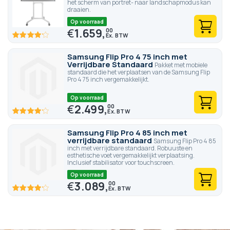
het scherm van portret- naar landschapmodus kan
draaien.
Op voorraad
€
1.659,
00
83.4
100
% of
Samsung Flip Pro 4 75 inch met
Verrijdbare Standaard
Pakket met mobiele
standaard die het verplaatsen van de Samsung Flip
Pro 4 75 inch vergemakkelijkt.
Op voorraad
€
2.499,
00
83.4
100
% of
Samsung Flip Pro 4 85 inch met
verrijdbare standaard
Samsung Flip Pro 4 85
inch met verrijdbare standaard. Robuuste en
esthetische voet vergemakkelijkt verplaatsing.
Inclusief stabilisator voor touchscreen.
Op voorraad
€
3.089,
00
83.4
100
% of