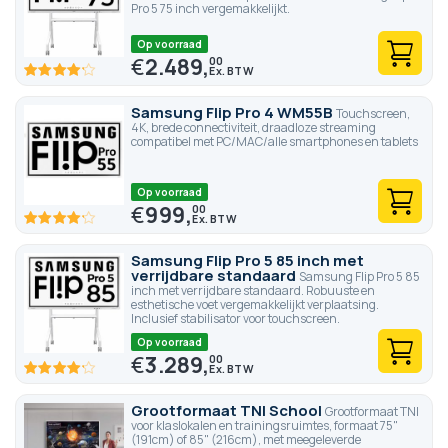
Pro 5 75 inch vergemakkelijkt.
Op voorraad
€
2.489,
00
83.4
100
% of
Samsung Flip Pro 4 WM55B
Touchscreen,
4K, brede connectiviteit, draadloze streaming
compatibel met PC/MAC/alle smartphones en tablets
Op voorraad
€
999,
00
83.4
100
% of
Samsung Flip Pro 5 85 inch met
verrijdbare standaard
Samsung Flip Pro 5 85
inch met verrijdbare standaard. Robuuste en
esthetische voet vergemakkelijkt verplaatsing.
Inclusief stabilisator voor touchscreen.
Op voorraad
€
3.289,
00
83.4
100
% of
Grootformaat TNI School
Grootformaat TNI
voor klaslokalen en trainingsruimtes, formaat 75"
(191cm) of 85" (216cm), met meegeleverde