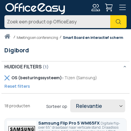
Account
Zoe
Thuis
meetings en conferencing
Smart Board en interactief scherm
Digibord
HUIDIGE FILTERS
Verwijder
OS (besturingssysteem)
Tizen (Samsung)
dit
Reset filters
artikel
18
producten
Sorteer op
Samsung Flip Pro 5 WM65FX
Digitale flip-
over 65" draaibaar naar verticale stand. Draadloos