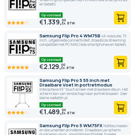
en tablets
Op voorraad
€
1.339,
00
83.4
100
% of
Samsung Flip Pro 4 WM75B
4K-resolutie, 75
inch, uitgebreide connectiviteit, draadloze streaming
compatibel met PC/MAC/alle smartphones en tablets
Op voorraad
€
2.129,
00
100
100
% of
Samsung Flip Pro 5 55 inch met
Draaibare Voet in portretmodus
Interactieve 55" touchscreen met draaibare steun. Het
scherm kan van landschap naar portret draaien. Zeer
kleine voetafdruk.
Op voorraad
€
1.489,
00
83.4
100
% of
Samsung Flip Pro 5 WM75FX
Notities maken
en documenten annoteren. Draadloos uw scherm
dupliceren via pc, smartphone of tablet. Fysieke