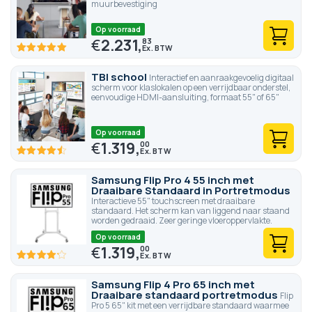
muurbevestiging
Op voorraad
€
2.231,
83
100
100
% of
TBI school
Interactief en aanraakgevoelig digitaal
scherm voor klaslokalen op een verrijdbaar onderstel,
eenvoudige HDMI-aansluiting, formaat 55" of 65"
Op voorraad
€
1.319,
00
90
100
% of
Samsung Flip Pro 4 55 inch met
Draaibare Standaard in Portretmodus
Interactieve 55" touchscreen met draaibare
standaard. Het scherm kan van liggend naar staand
worden gedraaid. Zeer geringe vloeroppervlakte.
Op voorraad
€
1.319,
00
83.4
100
% of
Samsung Flip 4 Pro 65 inch met
Draaibare standaard portretmodus
Flip
Pro 5 65" kit met een verrijdbare standaard waarmee